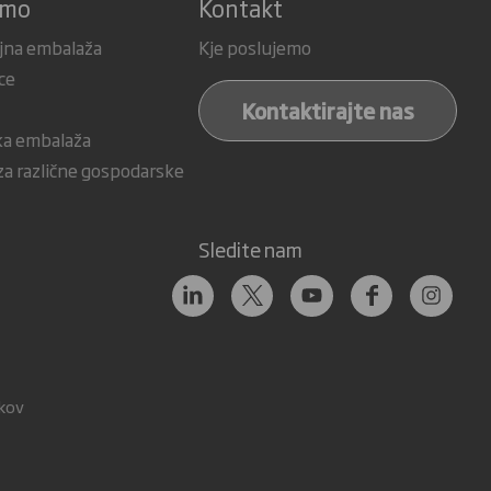
amo
Kontakt
jna embalaža
Kje poslujemo
ce
Kontaktirajte nas
ka embalaža
a različne gospodarske
Sledite nam
tkov