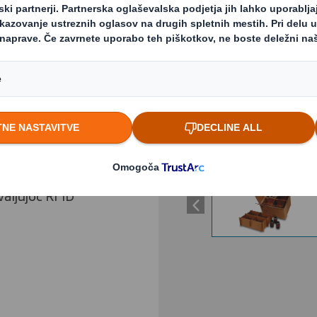
o dobavno
Previous slide
in dobavitelji
zvili trajnostne
Kliknite za povečavo sl
i zagotavljajo
tave. Vsaka
rmacijami za prevoz
valjujoč RFID