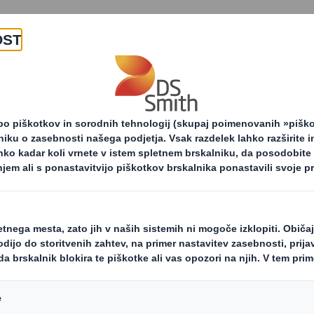
O nas
Izdelki in storitv
dustrijska embalaža
Nevarne snovi
Emba
Vedno var