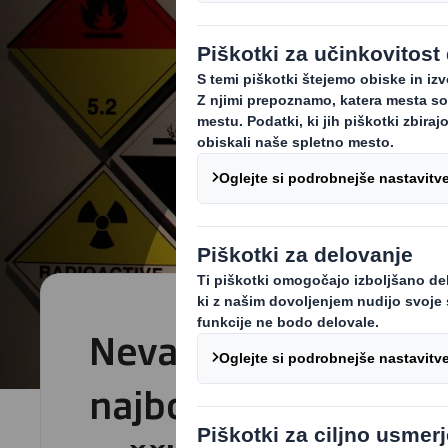
Nevarno blago potre
najboljšo embalažo.