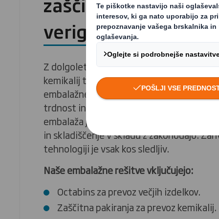
zaščita skozi celotn
verigo
Z dolgoletnim sodelovanjem s proizvajalci 
kemikalij ter drugih nevarnih snovi smo ra
embalažne rešitve iz valovitega kartona, k
trdnost in varnost od skladiščenja do dos
embalaža je jasno označena z nujnimi info
in skladiščenje v skladu z zakonodajo. Zah
tehnologiji je vsak kos sledljiv.
Naše embalažne rešitve vključujejo:
Octabins za prevoz večjih izdelkov.
Zaščitna pakiranja za prevoz kemikalij.