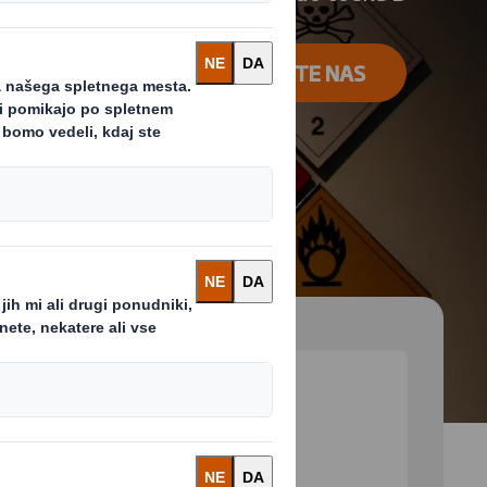
KONTAKTIRAJTE NAS
 and next buttons to move between slides. Only the cu