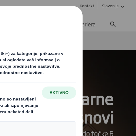
Kontakt
Slovenija
e
Trajnost
Novice
Kariera
laža za nevarne
snovi
no in zanesljivo od točke A do točke B