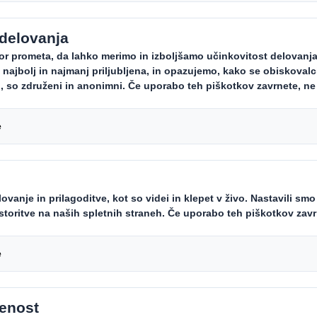
buje
Carousel. Use previous
 100 %