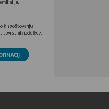
emikalije.
mo k spoštovanju
st tovrstnih izdelkov.
FORMACIJ