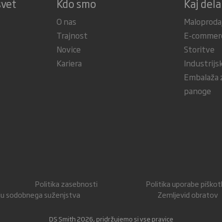
svet
Kdo smo
Kaj del
O nas
Maloproda
Trajnost
E-commer
Novice
Storitve
Kariera
Industrijs
Embalaža z
panoge
Politika zasebnosti
Politika uporabe piško
nju sodobnega suženjstva
Zemljevid obratov
DS Smith 2026, pridržujemo si vse pravice