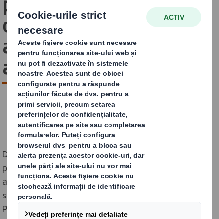
planurile de reducere a
carbonului prin
angajamentul de limitare
a încălzirii globale
DS Smith, lider în producția de ambalaje sustenabile,
parte a indicelui FTSE100, și-a anunțat recent
angajamentul de aliniere a operațiunilor globale la un
scenariu de 1,5°C, așa cum este stabilit în Acordul de la
Paris privind schimbările climatice. Documentul, ce