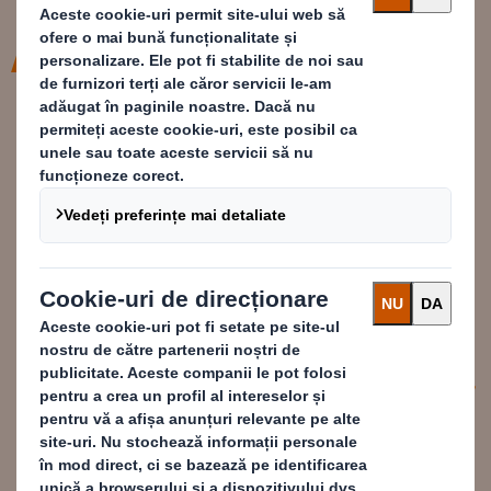
Pentru următorii ani, DS Smith are
planuri ambițioase de creștere.
Compania se axează pe tranziția
către o economie circulară, iar
aceste angajamente sunt o parte
crucială a strategiei noastre de
sustenabilitate Now and Next
Miles Roberts