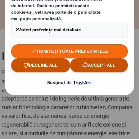
Group Chief Executive la DS Smith
Investește în viitor
Pentru a-și îndeplini acest angajament, DS Smith va
investi în mod constant, pe perioada următorilor 28 de
ani, în propriile operațiuni. Se vor face investiții în
adoptarea de soluții de inginerie de ultimă generație,
cum ar fi tehnologia cazanelor cu biometan. Compania
va valorifica, de asemenea, surse de energie
regenerabilă autogenerate, cum ar fi cele eoliene și
solare, și acordurile de cumpărare a energiei electrice