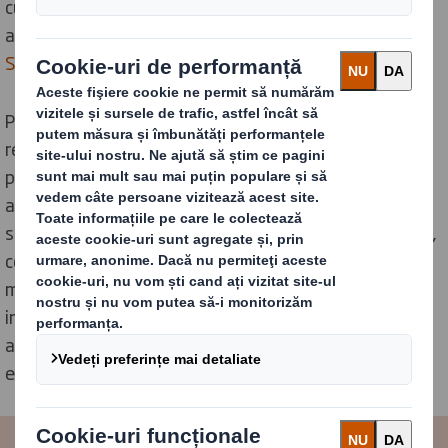
cuprinde acțiunile care vor fi întreprinse pentru
atingerea scenariului de 1,5°C, a fost trimis către
Science Based Targets
(SBTi)* pentru a fi verificat.
Pentru a realiza acest lucru, DS Smith accelerează
reducerea emisiilor de carbon ale propriilor operațiuni,
precum și ale partenerilor și furnizorilor săi, luându-și
angajamentul să reducă emisiile de gaze cu efect de
seră (GES), pe domeniile 1, 2 și 3, cu 46% până în 2030,
comparativ cu nivelurile din 2019. Aceste obiective vor
menține compania DS Smith, care este membră a
inițiativei
Race to Zero
a ONU, în conformitate cu
angajamentul său anterior de a atinge Net Zero**
emisii de carbon până în 2050.