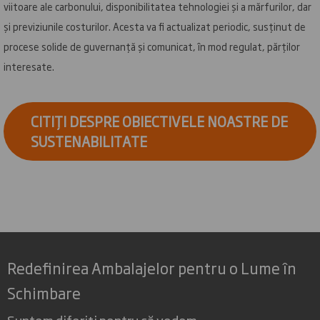
viitoare ale carbonului, disponibilitatea tehnologiei și a mărfurilor, dar
și previziunile costurilor. Acesta va fi actualizat periodic, susținut de
procese solide de guvernanță și comunicat, în mod regulat, părților
interesate.
CITIȚI DESPRE OBIECTIVELE NOASTRE DE
SUSTENABILITATE
Redefinirea Ambalajelor pentru o Lume în
Schimbare
Suntem diferiți pentru că vedem