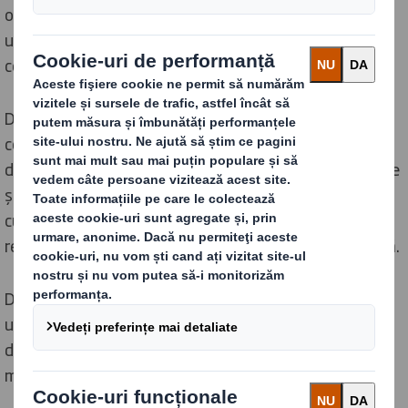
obligatorie. Nimic din această informare nu constituie
un contract de și nu dă naștere unor obligații
contractuale.
Dacă vă aflați într-o jurisdicție care recunoaște
conceptul de operator de date sau similar, operatorul
de date este DS Smith Company și/sau diviziile, filialele
și afiliații săi relevanți care intră în relație cu dvs. „Date
cu caracter personal” înseamnă orice informație
referitoare la o persoană identificată sau identificabilă.
Dacă aveți întrebări cu privire la modul în care sunt
utilizate datele dvs. personale, puteți contacta echipa
de confidențialitate a datelor utilizând detaliile
menționate la sfârșitul acestei informări.