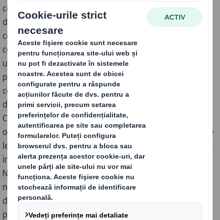
confidențialitatea și protecția datelor începe cu una
dintre valorile noastre de bază: ne angajăm să facem
ceea ce este corect, în modul corectși din motivele
corecte, tot timpul. Compania noastră colectează,
utilizează, stochează și protejează datele dvs.
personale în conformitate cu valorile sale etice și în
conformitate cu legislația aplicabilă privind protecția
datelor din țările în care își desfășoară activitatea.
Compania noastră a implementat măsuri tehnice și
organizatorice pentru a proteja orice informații pe care
le putem colecta. Legislațiile din jurisdicții specifice pot
impune Companiei noastre să completeze această
Notă deInformare și să respecte legislația locală și
nimic din această informare nu are scopul de a limita
drepturile și obligațiile Companiei sau drepturile
persoanelor vizate în conformitate cu legislația locală