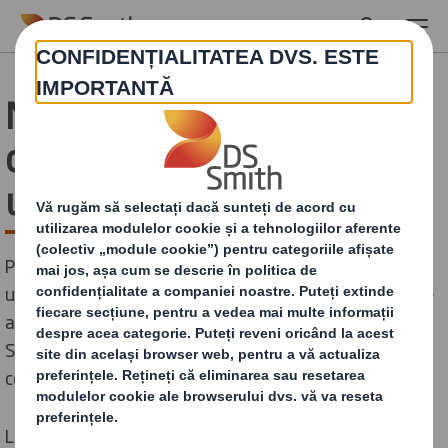
Skip to main content
Notă de informare privind
confidențialitatea site-
ului
Prezenta Notă de informare se aplică tuturor
utilizatorilor acestui site web sau oricărei locații în care
apare această Informare, care este deținută de DS
Smith și de diviziile, filialele și afiliații săi (denumite
colectiv „Compania”).
La DS Smith, abordarea noastră privind