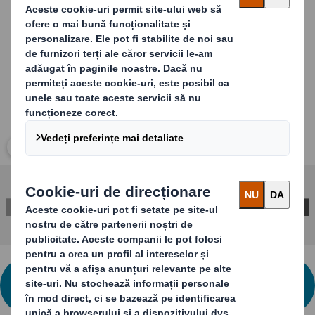
Carousel. Use previous and next buttons to move betwe
Clic aici pentru acces imagine
CONTACTAȚI-NE PENTRU MAI MULTE
INFORMAȚII