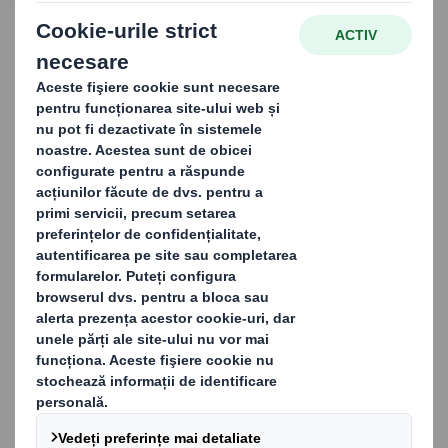
CONTACTAȚI-NE
Amortizoare și
inserturi: Protejați-vă
produsele din interior
spre exterior
Împiedicarea deplasării mărfurilor în interiorul
ambalajului și deteriorării lor în timpul transportului,
depozitării și manipulării este la fel de importantă ca și