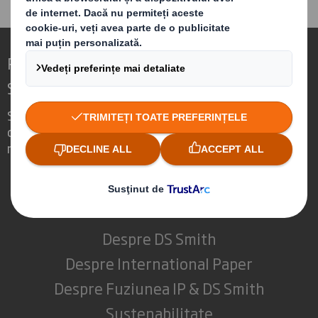
Redefinirea Ambalajelor pentru o Lume în
Schimbare
Suntem diferiți pentru că vedem
oportunitatea ca ambalajele să joace un
rol puternic în lumea din jurul nostru.
Cine suntem
Despre DS Smith
Despre International Paper
Despre Fuziunea IP & DS Smith
Sustenabilitate