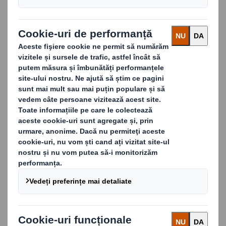
protejarea lor de daunele externe. Prin urmare,
proiectăm, fabricăm și furnizăm o gamă largă de soluții
industriale de amortizare și ambalaje de protecție
realizate din materiale variate cu diferite proprietăți de
protecție.
Soluțiiile noastre:
Inserturi și separatoare
Amortizare - material moale sau elastic utilizat
pentru a umple, a da formă, a proteja sau a adăuga
confort produselor ambalate
Produse din spumă, cum ar fi spumele expandate,
materialele plastice copolimerice sau pulpa turnată.
Acestea sunt de cele mai multe ori integrate cu alte
materiale, cum ar fi materiale plastice, carton
ondulat, lemn, materiale plastice pentru a asigura
protecția perfectă a produsului.