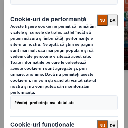
Soluții de ambalare pentru comerț online
Știri și noutăți