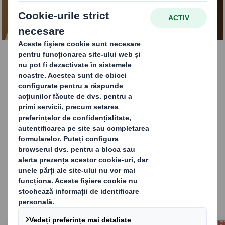
AFLA MAI MULTE
Soluții strategice de
ambalare
Asigurați-vă că produsele dvs. corespund
nevoilor clienților dvs