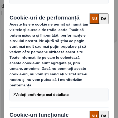
de fibre, au fuzionat în Ianuarie 2025 pentru a crea
liderul mondial în soluții de ambalare sustenabile.