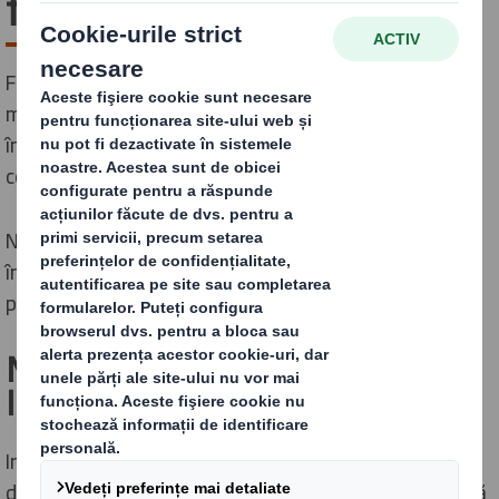
furnizori
Furnizorii noștri joacă un rol important în îndeplinirea
misiunii noastre ca afacere, motiv pentru care lucrăm
împreună pentru a asigura achiziții responsabile și
corecte.
Ne angajăm să ne asigurăm că furnizorii noștri
îndeplinesc aceleași standarde pe care le aplicăm
propriilor noastre operațiuni.
Mai puternici împreună -
International Paper și DS Smith
International Paper și DS Smith, doi dintre producătorii
de top de ambalaje sustenabile și alte produse pe bază