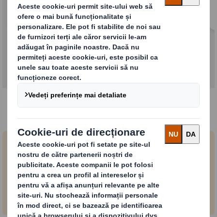
Aflați mai multe despre fuziune
Aprovizionare responsabilă
Ne concentrăm pe furnizarea de valoare
sustenabila partenerilor nostri.