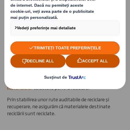
direct la groapa de gunoi
Datorită experienței de peste 40 de ani în devierea
deșeurilor de la gropile de gunoi pentru companii de
toate dimensiunile, puteți avea încredere că vom
răspunde tuturor nevoilor dvs. de gestionare a
deșeurilor.
Indiferent dacă este vorba despre hârtie, cartoane,
deșeuri alimentare, metal, plastic sau altele, serviciile
noastre integrate de gestionare a deșeurilor
colectează deșeurile printr-un sistem de separare la
sursă, pentru a maximiza cantitatea și
calitatea
materialelor
colectate pentru reciclare.
Prin stabilirea unor rute auditabile de reciclare și
recuperare, ne asigurăm că materialele destinate
reciclării sunt reciclate.