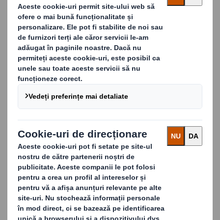
Îmbunătățirea gestionării
deșeurilor, pas cu pas
Indiferent de fluxurile dvs. de deșeuri, rămânem
aproape pentru a vă ajuta cu fiecare aspect al
strategiei dvs. de gestionare a deșeurilor. Fie că este
vorba de rețeaua noastră logistică și de depozite, fie
de rețeaua noastră de parteneri de încredere, vom
gestiona întregul proces în numele dvs.
Examinăm modul în care afacerea dvs. gestionează
deșeurile, explorând diferitele fluxuri de deșeuri,
pentru a identifica modul în care putem reduce
deșeurile și opri trimiterea resurselor potențial
valoroase la incinerare sau la groapa de gunoi
.
Zero deșeuri trimise