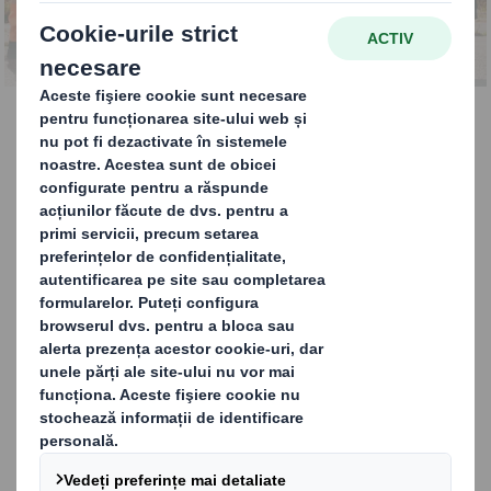
deșeurilor
Gestionarea totală a
deșeurilor
Serviciile integrate de gestionare a
deșeurilor de la DS Smith le oferă clienților
noștri soluții eficiente, rentabile și
inovatoare, toate gestionate central de un
singur furnizor. Considerăm că materialele
reciclabile nu trebuie incinerate, astfel încât
serviciile noastre nu vor face compromisuri în
ceea ce privește obiectivele dvs. de reciclare