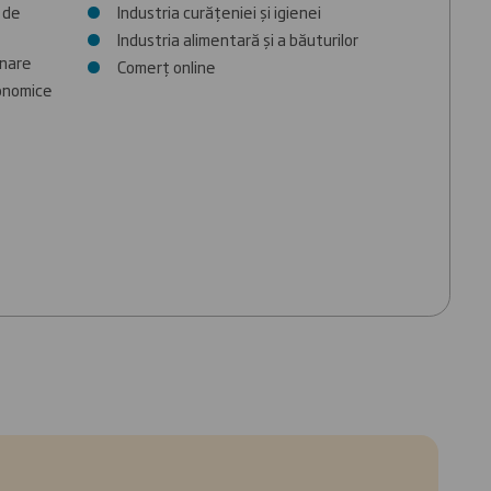
 de
Industria curățeniei și igienei
Industria alimentară și a băuturilor
onare
Comerț online
onomice