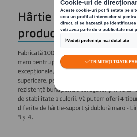
Hârtie maro pentru
producția de ambalaje
Fabricată 100% din fibre reciclate, hârtia no
maro pentru producția de ambalaje are atrib
excepționale, cum ar fi proprietăți mecanice
superioare, performanțe ridicate de imprima
rezistență bună pentru corugator și niveluri
de stabilitate a culorii. Vă putem oferi 4 tipu
diferite de hârtie-suport și dublură maro - Lin
3 și 4.