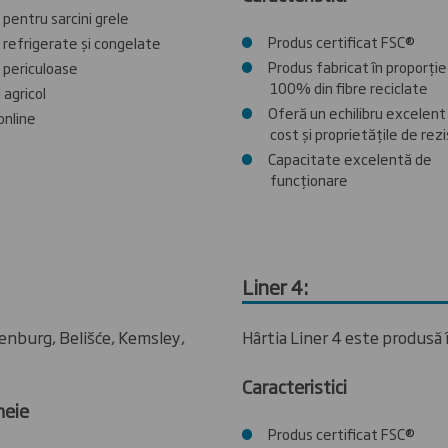
pentru sarcini grele
Produs certificat FSC®
refrigerate și congelate
Produs fabricat în proporție
 periculoase
100% din fibre reciclate
 agricol
Oferă un echilibru excelent
online
cost și proprietățile de rez
Capacitate excelentă de
funcționare
Liner 4:
fenburg, Belišće, Kemsley,
Hârtia Liner 4 este produsă î
Caracteristici
heie
Produs certificat FSC®