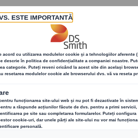
Despre noi
Produse și servicii
oduse din hartie
Produsele noastre
Hârt