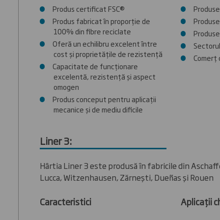
Produs certificat FSC®
Produse 
Produs fabricat în proporție de
Produse 
100% din fibre reciclate
Produse
Oferă un echilibru excelent între
Sectorul
cost și proprietățile de rezistență
Comerț 
Capacitate de funcționare
excelentă, rezistență și aspect
omogen
Produs conceput pentru aplicații
mecanice și de mediu dificile
Liner 3:
Hârtia Liner 3 este produsă în fabricile din Aschaf
Lucca, Witzenhausen, Zărnești, Dueñas și Rouen
Caracteristici
Aplicații c