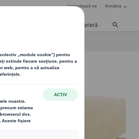
Contactează-ne
România
Sustenabilitate
Media
Carieră
ie maro pentru ambalat