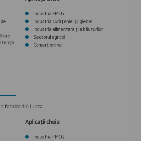
Industria FMCG
 de
Industria curățeniei și igienei
Industria alimentară și a băuturilor
 între
Sectorul agricol
istență
Comerț online
n fabrica din Lucca.
Aplicații cheie
Industria FMCG