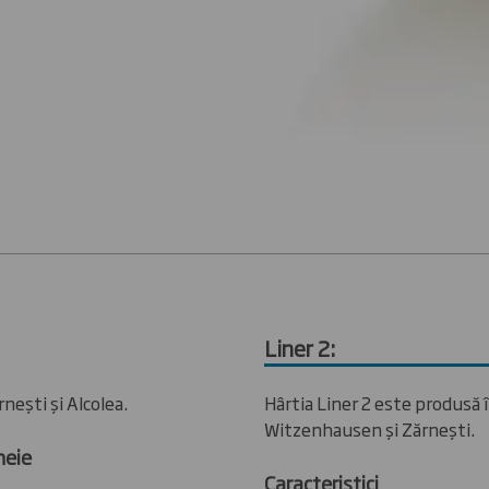
Liner 2:
rnești și Alcolea.
Hârtia Liner 2 este produsă î
Witzenhausen și Zărnești.
heie
Caracteristici