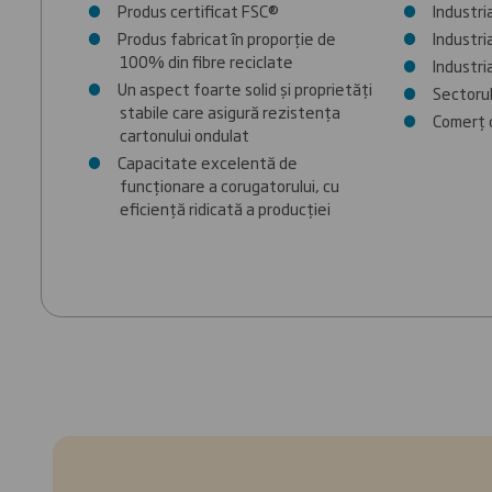
Produs certificat FSC®
Industr
Produs fabricat în proporție de
Industri
100% din fibre reciclate
Industri
Un aspect foarte solid și proprietăți
Sectorul
stabile care asigură rezistența
Comerț 
cartonului ondulat
Capacitate excelentă de
funcționare a corugatorului, cu
eficiență ridicată a producției