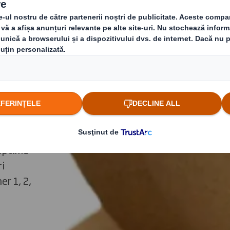
astră
ute
re,
 optime
ri
er 1, 2,