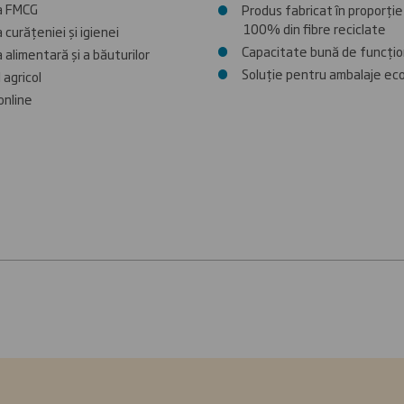
ia FMCG
Produs fabricat în proporție
100% din fibre reciclate
a curățeniei și igienei
Capacitate bună de funcți
a alimentară și a băuturilor
Soluție pentru ambalaje ec
 agricol
online