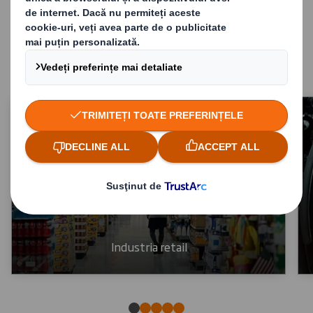
fiecărui sector, de la retail și producție până
la tipărire și industria auto.
Industria retail