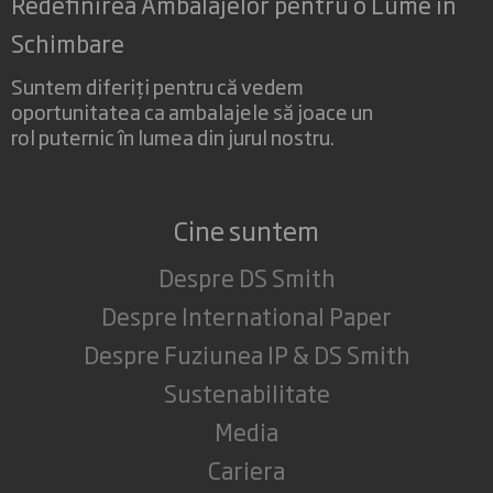
Redefinirea Ambalajelor pentru o Lume în
designului ambalajelor, DS Smith sprijină economia
aibă nevoie de mai mulți furnizori.
circulară și obiectivele de sustenabilitate ale
Schimbare
clienților.
Suntem diferiți pentru că vedem
oportunitatea ca ambalajele să joace un
rol puternic în lumea din jurul nostru.
Cine suntem
Despre DS Smith
Despre International Paper
Despre Fuziunea IP & DS Smith
Sustenabilitate
Media
Cariera