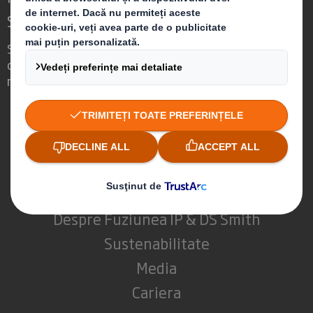
Schimbare
Suntem diferiți pentru că vedem
oportunitatea ca ambalajele să joace un
rol puternic în lumea din jurul nostru.
Cine suntem
Despre DS Smith
Despre International Paper
Despre Fuziunea IP & DS Smith
Sustenabilitate
Media
Cariera