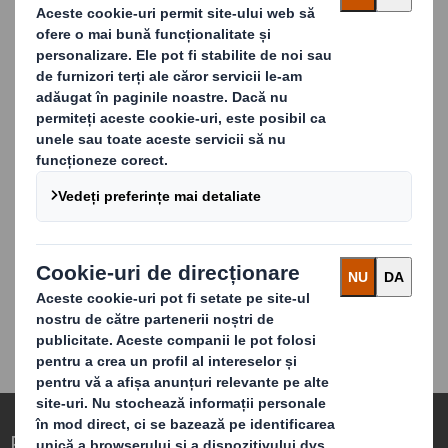
aprovizionare
Rețeaua noastră de aprovizionare cu hârtie
cuprinde 13 fabrici europene de hârtie și două
fabrici de hârtie din SUA și lucrăm flexibil pentru a
ne asigura că răspundem cerințelor clienților noștri.
Lucrăm nonstop și, din multe dintre locațiile
noastre, putem răspunde solicitărilor urgente, cu
livrare în decurs de 24 de ore până la 48 de ore.
Putem expedia în diferite moduri și putem
dezvolta programe de transport predefinite care să
permită clienților noștri să distribuie volumul de
lucru în depozitele lor și să reducă timpii de
execuție din punctul de expediere.
Redefinirea Ambalajelor pentru o Lume în