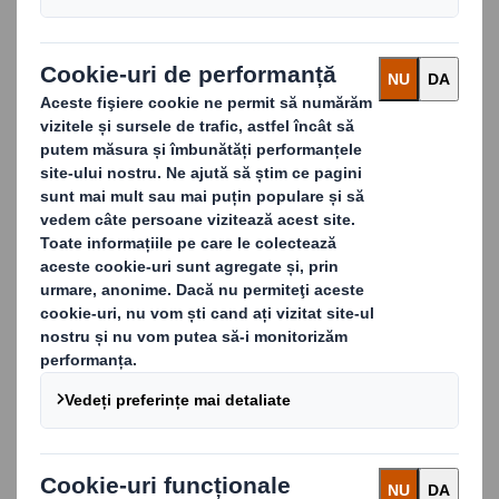
Aprovizionare
Colaborăm îndeaproape cu clienții noștri pentru a
înțelege provocările cu care se confruntă și cerințele
lor specifice, de la timpi de execuție mai scurți la
dimensiunea stocurilor lor.
Prin inovație și gândire diferită în ceea ce privește
serviciile noastre pentru lanțul de aprovizionare,
dezvoltăm strategiile adecvate pentru a reduce
timpii de execuție, a îmbunătăți calitatea, a asigura
aprovizionarea și ne transformăm într-un furnizor
mai fiabil.
Toate concomitent cu reducerea impactului
transportului asupra mediului.
Rețeaua de