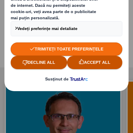
Dar noi suntem DS Smith și scopul nostru
este Redefinirea ambalajelor pentru o lume
în schimbare. Investim în inovație, realizăm
potențialul angajaților noștri și lucrăm în
colaborare intern și extern pentru a ne
atinge obiectivele.