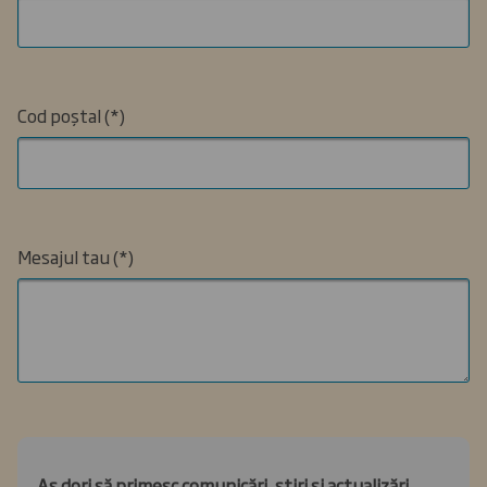
Cod poștal
Mesajul tau
Aș dori să primesc comunicări, știri și actualizări