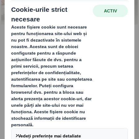
Începe cu mine
Campania noastră
„Începe cu mine”
demonstrează
abordarea noastră și
arată cum fiecare
acțiune individuală,