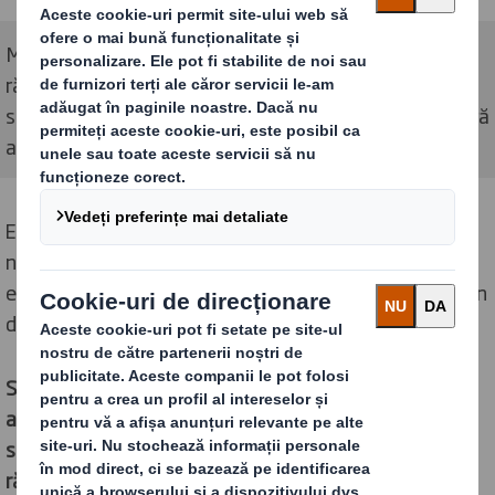
Misiunea noastra este să ajutăm clienții noștri să
răspundă la schimbarea obiceiurilor de cumpărături cu
soluții de ambalare durabile de care societatea noastră
are nevoie
Este nevoie de o nouă abordare a ambalajului. Și o
nevoie de un lider puternic în industria noastră. Acesta
este ceea ce ne motivează și de ce avem un scop comun
de a redefini ambalajul pentru o lume în schimbare.
Suntem diferiți, deoarece vedem oportunitatea ca
ambalajele să joace un rol puternic într-o lume în
schimbare. Scopul nostru este de a ne ajuta clienții să
răspundă la schimbarea obiceiurilor de cumpărături cu