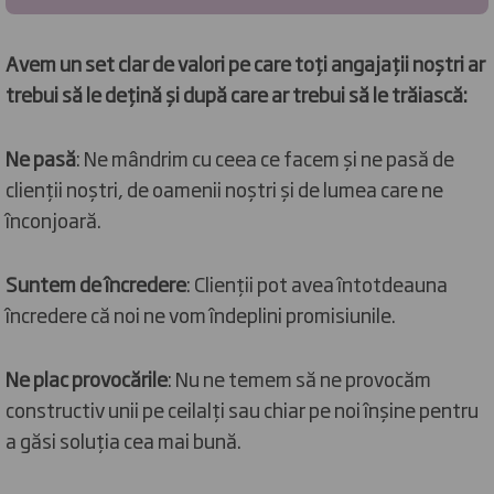
Avem un set clar de valori pe care toți angajații noștri ar
trebui să le dețină și după care ar trebui să le trăiască:
Ne pasă
: Ne mândrim cu ceea ce facem și ne pasă de
clienții noștri, de oamenii noștri și de lumea care ne
înconjoară.
Suntem de încredere
: Clienții pot avea întotdeauna
încredere că noi ne vom îndeplini promisiunile.
Ne plac provocările
: Nu ne temem să ne provocăm
constructiv unii pe ceilalți sau chiar pe noi înșine pentru
a găsi soluția cea mai bună.