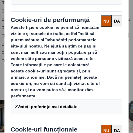
multe produse, fără ca mai multe vehicule să ne facă
orașele mai aglomerate? Cum livrăm mai mult la casele
oamenilor, fără a le umple cu ambalaje în exces? Cum se
pot adapta companiile la schimbarea obiceiurilor de
cumpărături, în timp ce își desfășoară operațiunile fără
probleme și eficient? Cum putem face produsele
disponibile peste granițe, asigurând în același timp
coerența oriunde, de fiecare dată?