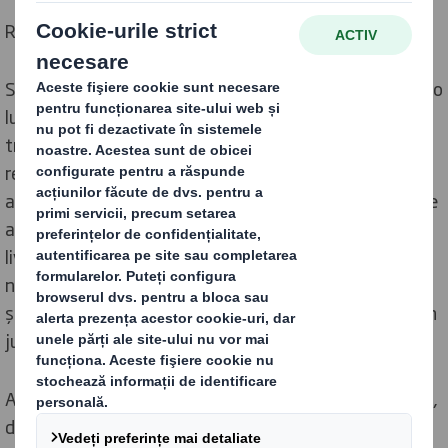
Redefinim Ambalajele pentru o Lume in Schimbare
Suntem mereu cu ochii pe viitor, deoarece operăm într-o
lume în schimbare. Orașele și comunitățile se
transformă rapid. Creșterea tehnologiei digitale
revoluționează modul în care cumpărăm și trăim. Ne
așteptăm din ce în ce mai mult să achiziționăm produse
adaptate pentru noi, oricând le dorim, oriunde le dorim,
livrate nouă într-un mod care se potrivește stilului
nostru de viață aglomerat. Ne dorim mai multe opțiuni
și comoditate, dar cu un impact mai mic asupra lumii din
jurul nostru.
Acest lucru prezintă oportunități uriașe pentru noi toți,
dar necesită și noi moduri de gândire. Cum livrăm mai