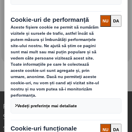
Biroul de Comunicare
Relații cu presa
Redefinirea Ambalajelor pentru o Lume în
Schimbare
Suntem diferiți pentru că vedem