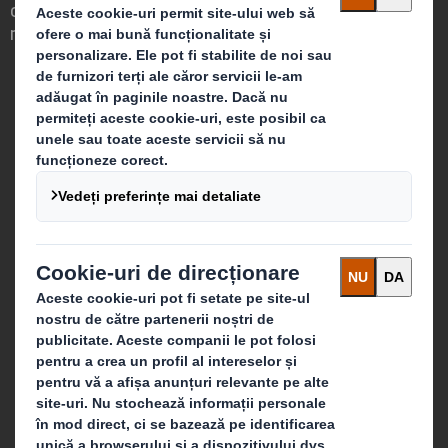
oportunitatea ca ambalajele să joace un
rol puternic în lumea din jurul nostru.
Cine suntem
Despre DS Smith
Despre International Paper
Despre Fuziunea IP & DS Smith
Sustenabilitate
Media
Cariera
Ce facem