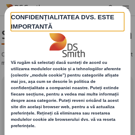
Skip to main content
Suntem aici să vă sprijinim
Completați formularul de mai jos și vă vom contacta cât
mai curând posibil. Mulțumim!
Cum vă putem ajuta - de
ce luați legătura?