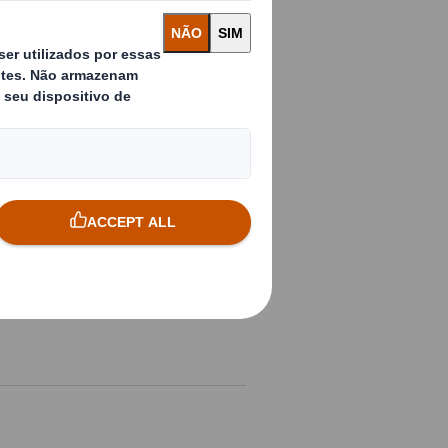
ercado químico e de plásticos
onter a maior quantidade de produto
 ao máximo o espaço de
” reduzindo em 90% no espaço
s da embalagem
mico/estático
 densidade variável