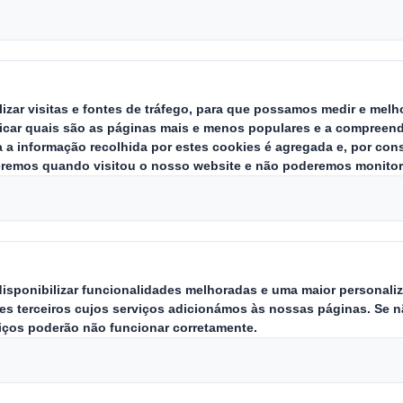
Químico
Embalagem de alta resistência p
outros produtos químicos
Somos reconhecidos como especialistas n
fornecimento de embalagens Heavy Duty pa
quádruplos, quíntuplos e sêxtuplos para 
resistência ao peso impossível de alcançar