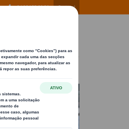
+34 96 122 60 80
Portugal
ow
Contato
PT