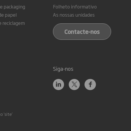
de packaging
Folheto informativo
de papel
As nossas unidades
e reciclagem
Contacte-nos
Siga-nos
 'site'