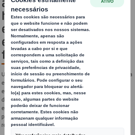
apela a uma maior
harmonização na recolha
e separação de
embalagens à base de
fibra
Uma análise de última geração dos sistemas de recolha
e separação em toda a Europa, realizada por 50
empresas em toda a cadeia de valor das embalagens,
destaca várias recomendações para melhorar a
eficiência. A aliança 4evergreen apoiou sistemas que
proporcionam uma separação adequada no ponto de
recolha.