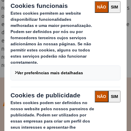
recomendações que são fundamentais para alcançar os
objetivos da taxa de reciclagem de resíduos de
embalagens à base de fibra da UE, independentemente
da rota desde a recolha à reciclagem. As Orientações
examinam as “rotas” desde a recolha até à reciclagem
nas fábricas de papel e cartão dedicadas e fornecem
recomendações práticas sobre como melhorar a
recolha.
As orientações estabelecem
recomendações para melhorar