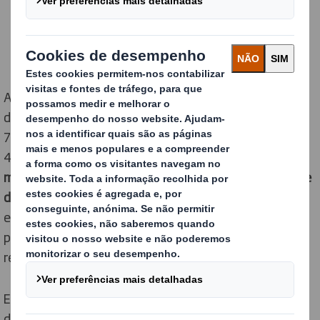
Após dois anos de trabalho, combinando a experiência
de 24 indivíduos e validada por mais de
75 representantes do setor de 50 empresas, a aliança
4evergreen lançou hoje as suas
Orientações para a
melhoria da recolha e separação de embalagens à base
de fibra para reciclagem.
As Orientações analisam os
enquadramentos regulamentares e institucionais
pertinentes e fornecem uma avaliação dos cenários de
recolha e separação disponíveis.
Em princípio, todos os produtos de embalagem à base
de fibra são recicláveis. A 4evergreen aprova várias