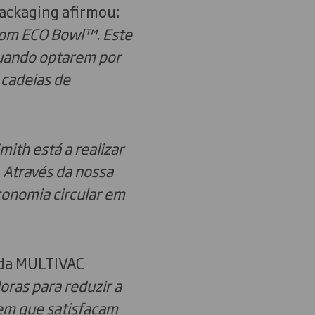
Packaging afirmou:
om ECO Bowl™. Este
quando optarem por
 cadeias de
ith está a realizar
 Através da nossa
onomia circular em
 da MULTIVAC
ras para reduzir a
em que satisfaçam