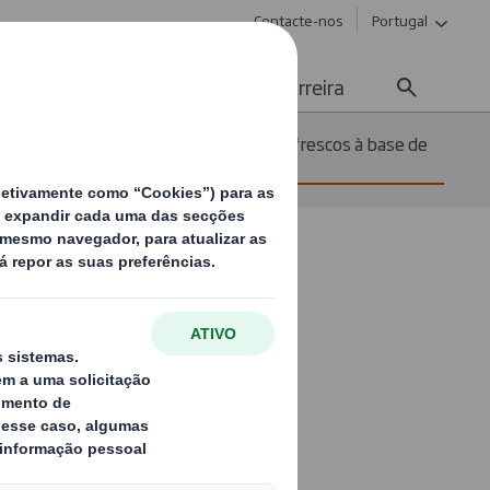
Contacte-nos
Portugal
Meios de Comunicação
Carreira
 solução inovadora para alimentos frescos à base de
ntam ECO
a para
artão