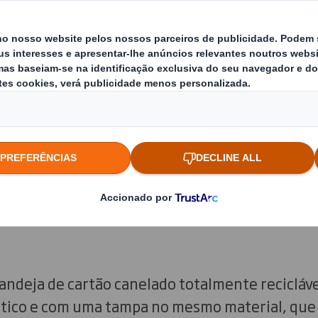
idores continuam a defender a sustentabilidad
-se cada vez mais mergulhadas na era do con
radores que procuram, incansavelmente, adqui
acto negativo no meio ambiente.
ções mais sustentáveis, a MULTIVAC e a DS Smi
uzir ECO Bowl™ - uma solução inovadora para a
fera modificada, produzida à base de cartão c
am uma parceria estratégica para garantir a m
™ aos clientes de produção alimentar e retalhi
ndeja de cartão canelado totalmente recicláve
ástico e com uma tampa no mesmo material, que