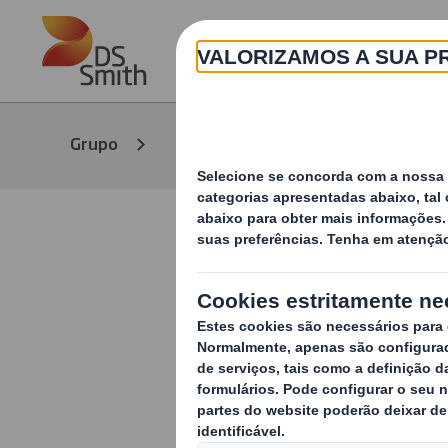
Skip to main content
Meios de
Grupo
Notíc
Comunicação
DS Smith 
Bowl™, um
alimentos 