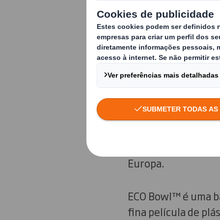
Dado que os consum
empresas encontram
valores e dos comp
não tenham um imp
Na procura de solu
desenvolver e prod
embalados em atmos
e a MULTIVAC, criar
da solução ECO Bowl
Europa.
ECO Bowl™ é uma ba
fina película de pl