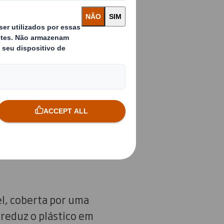
e, as marcas e as
sumidor movido por
rir produtos que
th juntaram-se para
limentos frescos
anelado. A DS Smith
áxima escalabilidade
stas por toda a
l, coberta por uma
 reduz o plástico em