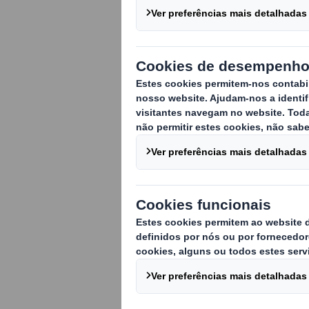
canelado
Gigantes do p
uma solução d
que pode reduz