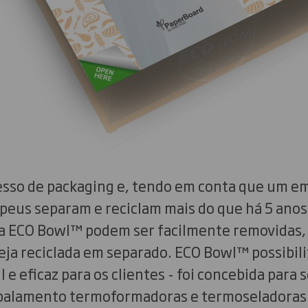
esso de packaging e, tendo em conta que um em
us separam e reciclam mais do que há 5 anos at
da ECO Bowl™ podem ser facilmente removidas,
eja reciclada em separado. ECO Bowl™ possibil
 e eficaz para os clientes - foi concebida para
balamento termoformadoras e termoseladoras