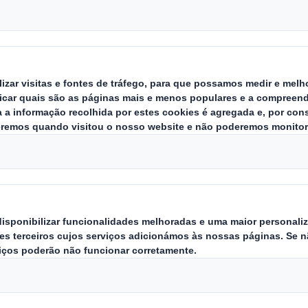
ackaging estabelecem parceria par
e embalagem para alimentos mais s
ir os plásticos em até 85%.