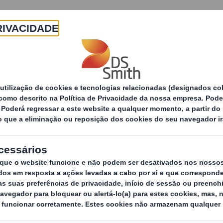
Sobre
Produtos e Serviços
Sustentabilidade
DS Smith e MULTIVAC apresentam ECO Bowl™, uma
ias
cartão canelado
e MULTIVAC aprese
a solução inovador
frescos à base de c