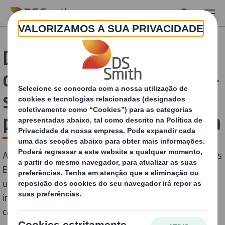
Skip to main content
DS Smith lança nova linha
de embalagens ECOVETE -
soluções sustentáveis
para o setor hortofrutícola
A DS Smith apresentou a sua nova linha de embalagens
ECOVETE destinadas ao setor hortofrutícola, durante
um evento de lançamento que primou pela qualidade e
inovação das soluções que foram apresentadas em
cartão canelado.