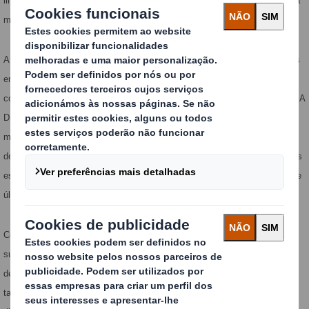
linha de embalagens, de montagem mecanizada ou manual, oferece ainda
múltiplas possibilidades de fecho e selagem e é de abertura fácil.
A sustentabilidade e a inovação estão assim patentes nestas embalagens
em cartão canelado, que se distinguem ainda por possibilitarem uma
comunicação eficaz das marcas e do produto ao poderem ser impressas. A
DS Smith continua neste sentido a desenvolver e produzir packaging do
mais alto nível, suportada pelas suas equipas de especialistas em
desenvolvimento estrutural e em impressão de alta qualidade sobre papéis
estucados, com recurso a várias técnicas de impressão e a maquinaria de
última geração das marcas mais prestigiadas do mercado.
Com o seu foco no cliente e dando resposta à necessidade global de
substituição do plástico por soluções mais sustentáveis, esta nova linha
de embalagens da DS Smith apresenta-se num variado conjunto de
tamanhos e formatos que engloba desde as 250g até 1kg, em três gamas