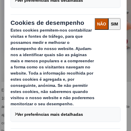
ECOVETE é uma nova e diferenciadora linha de embalagens eco-friendly,
100% reciclável, que se caracteriza por permitir um correto
acondicionamento e proteção do produto, graças à sua estrutura totalmente
ajustada à realidade deste setor. Compatível com géneros alimentícios e
com a particularidade de ser anti-humidade e anti-derrapante, esta nova