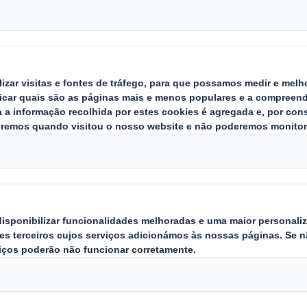
ad Office
Quem somos
O que f
Sobre DS Smith
Soluções 
Sobre International Paper
Produtos 
Combinação IP + DS Smith
Serviços d