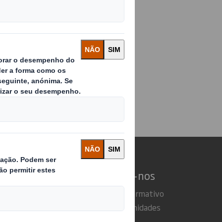
azemos
Contacte-nos
de packaging
Folheto informativo
de papel
As nossas unidades
e reciclagem