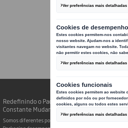
Iberia Packaging He
(Spain & Portugal)
Avenida del Sol, 13,
Torrejón de Ardoz,
288850, Spain
Redefinindo o Packaging para um Mundo em
Constante Mudança
Somos diferentes porque vemos a oportunidade do
Packaging desempenhar um poderoso papel no mundo