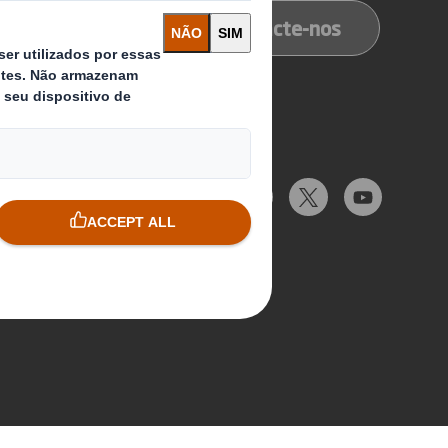
Contacte-nos
Siga-nos
 'site'