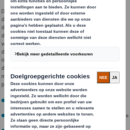
Door open te communiceren over
duurzaamheidsinspanningen, kunnen webshops de
doorslag geven voor potentiële klanten om
daadwerkelijk tot aankoop over te gaan.
Webshops
wordt aangeraden om de communicatie over
duurzaamheid niet alleen op de productpagina te
richten. Consumenten herkennen en waarderen
duurzame initiatieven namelijk op verschillende
manieren, zowel online als bij het ontvangen van het
pakket.
Hier liggen een aantal kansen:
Verpakken
: kies de verpakking met zorg (
4 op de 10
consumenten wil minder plastic
).
Verzenden
: informeer de klant over de meest duurzame
bezorgoptie (
1 op de 4 consumenten wil dit weten
).