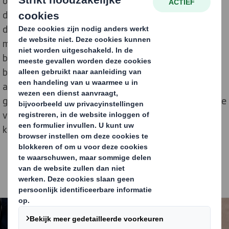
online bestellingen rondom Valentijnsdag, groeit ook
de aandacht voor duurzame verzending. Uit
de
Thuiswinkel Duurzaamheid Monitor 2025
, mede
mogelijk gemaakt door
DS Smith
en Amazon, blijkt dat
bijna de helft van de consumenten duurzaamheid een
belangrijk criterium vindt bij het doen van online
aankopen – zonder concessies te willen doen aan prijs,
gemak of kwaliteit.
Daarbij zien consumenten vooral de
verpakking als hét onderdeel waarop webshops zich
kunnen onderscheiden in duurzaamheid.