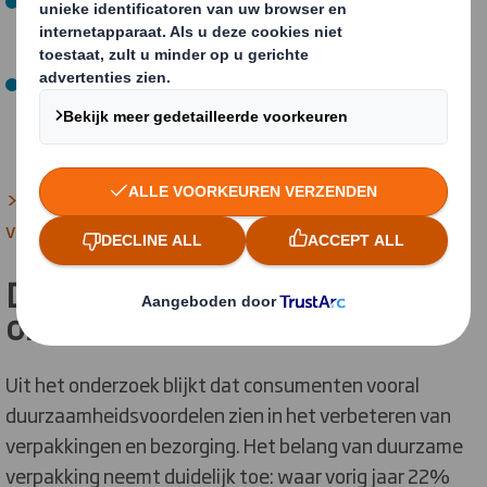
Retouren
: gebruik verpakkingen die geschikt zijn voor
retourzendingen (
1 op de 4 consumenten vindt dit
belangrijk
).
Recyclen
: gebruik symbolen die aangeven of een
verpakking gerecycled kan worden (
1 op de 5
consumenten zoekt hiernaar
).
> Bekijk hier onze verschillende soorten e-commerce
verpakkingen
De verpakking als
onderscheidende factor
Uit het onderzoek blijkt dat consumenten vooral
duurzaamheidsvoordelen zien in het verbeteren van
verpakkingen en bezorging. Het belang van duurzame
verpakking neemt duidelijk toe: waar vorig jaar 22%