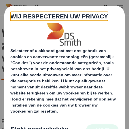
Skip to main content
Webshops onderscheiden
zich met duurzame
verpakking tijdens
Valentijnsdag
Eerbeek,
13
februari
202
6
–
Met een flinke stijging van