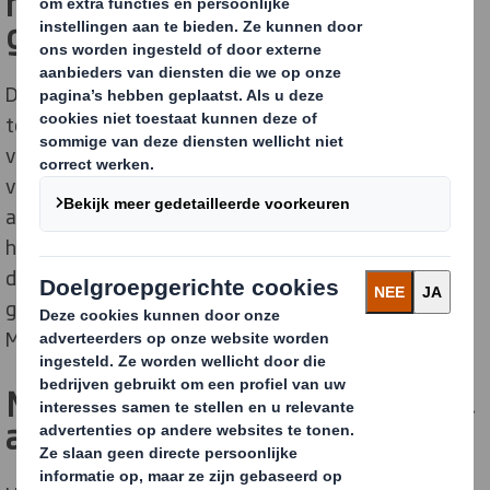
magazijn- en transportservice
,
genaamd JLR Just in Time (JIT)
Deze service van DS Smith zorgt voor een efficiënte
toevoer en doorstroming van duurzame
verpakkingsmaterialen, waardoor
verpakkingsproducten snel en soepel worden geleverd
aan opslaglocaties van eindgebruikers. Daarnaast
heeft DS Smith, ter ondersteuning van Aftermarket-
diensten, een volledig operationeel model
geïmplementeerd op de Mercia Park-locatie in Appleby
Magna, Leicestershire, Verenigd Koninkrijk.
Materiaalverbruik verminderen,
afval voorkomen