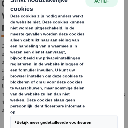
contract voor
verpakkingen t.w.v £108
mln
De verlenging van de samenwerking tussen DS Smith
en Jaguar Land Rover (JLR) betreft een vijfjarige
overeenkomst met een waarde van £108 miljoen. Dit
contract onderstreept de inzet van JLR op
duurzaamheid en markeert de overgang van
traditionele, transactionele verpakkingsoplossingen
naar een volledig geïntegreerd servicemodel. Het model
richt zich op de productie en assemblage van
belangrijke producten van JLR voor klanten wereldwijd