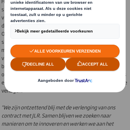
Het verlengde contract sluit naadloos aan bij de
strategie van JLR om onnodig materiaalgebruik in
verpakkingen te verminderen en afval te voorkomen
door middel van innovatieve, duurzame ontwerpen.
Onderdeel van de overeenkomst is het zorgvuldig
sorteren en recyclen of hergebruiken van overtollig
materiaal, zoals karton dat vrijkomt tijdens het
verpakkingsproces. De gezamenlijke aanpak van beide
bedrijven op het gebied van verpakkingsproductie en -
oplossingen, met hernieuwde focus op engeneering, is
erop gericht om zowel de CO2-uitstoot als de kosten te
verlagen.
"We zijn ontzettend blij met de verlenging van ons
contract met JLR. Samen blijven we zoeken naar
manieren om te innoveren en werken we aan het