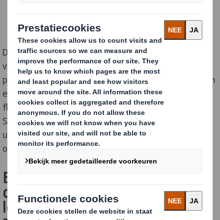
DS Smith biedt JLR een totaaloplossing voor
verpakkingsproducten, waaronder inkomende
productverpakkingen, uitgaande verzendverpakkingen
en magazijnopslag. Met een innovatieve aanpak die
flexibiliteit en wendbaarheid centraal stelt, werkt DS
Smith hierbij binnen een vaste kostenstructuur die
uiteenlopende leveringsopties en behoeften
ondersteunt.
Een belangrijk onderdeel van
deze samenwerking is de
levering van een on-site