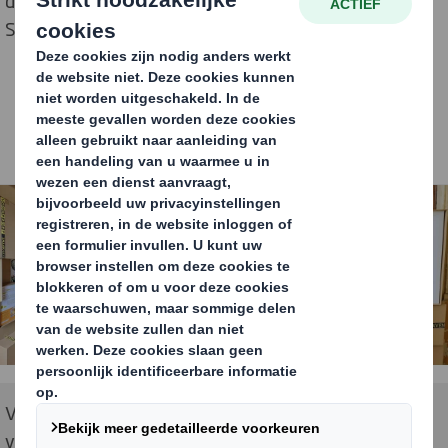
dankzij de inzet van golfkartonnen decors van DS
Smith.
Voor het golfkarton van DS Smith werd gekozen
vanwege de milieuvriendelijke eigenschappen van het