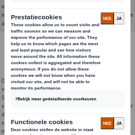
materiaal en de mogelijkheid om flexibel
maatwerkoplossingen aan te bieden, zowel voor grote
als kleine klanten.
NEEM CONTACT OP
De Smaakhaven opent in 2029 de deuren in het
voormalige Loodswezen-gebouw aan de Antwerpse
Scheldekaaien en moet een referentiepunt worden
voor de Belgische en Vlaamse eet- en drinkcultuur. Meer
dan 1.000 bewoners en 150 ondernemers kregen een
voorproefje van dit concept. Voor de introductie ging
men bewust op zoek naar een duurzame en natuurlijke