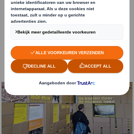
Op 6 en 7 oktober 2024 stelde Toerisme Vlaanderen de
Smaakhaven voor aan buurtbewoners en de Vlaamse
culinaire sector.
Meer dan 1.000 bewoners en 150 ondernemers kregen
een 'voorproef' van het concept voor de Smaakhaven.
En het enthousiasme was groot. Bekijk hier en enkele
sfeerfoto's van het evenement VOORPROEF.
Voor meer informatie bezoekt u de
Smaakhaven
website-pagina van Toerisme Vlaanderen
Carousel. Use previous and next buttons to move betw