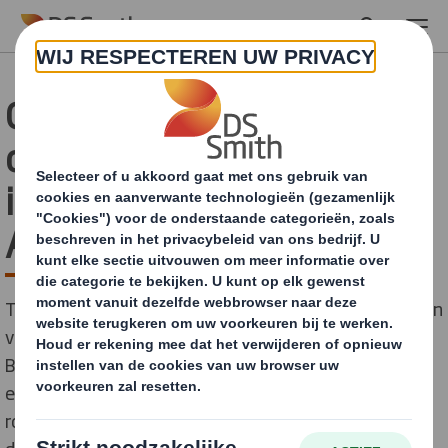
Skip to main content
Golfkarton DS Smith
ondersteunt de
introductie Smaakhaven
Antwerpen
Toerisme Vlaanderen presenteerde onlangs de plannen
voor het nieuwe culinaire centrum Smaakhaven.
Buurtbewoners en de Vlaamse culinaire sector kregen
een voorproefje tijdens een indrukwekkende
rondleiding. Het enthousiasme was groot, mede