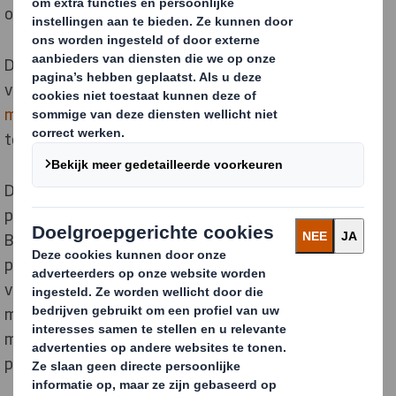
oplossing.
De keuze viel op het golfkarton van DS Smith, omwille
van de
milieuvriendelijke eigenschappen van het
materiaal
en de flexibiliteit om maatwerkoplossingen
te leveren voor zowel grote als kleine opdrachtgevers.
De kartonnen decors van DS Smith ademden de
perfecte culinaire sfeer voor deze introductie. In de
Benelux heeft DS Smith, naast enkele grote
productiefaciliteiten, ook drie
Benelux-vestigingen
voor snelle, flexibele leveringen aan kleinere en
middelgrote ondernemingen. Zo kon een oplossing op
maat geleverd worden voor de Smaakhaven-
presentatie.