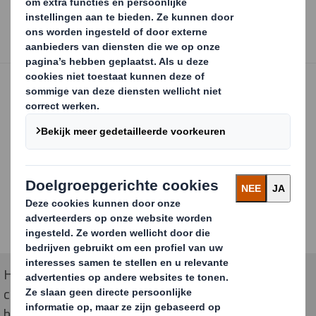
Het prijswinnend ontwerp viel op door de slimme
constructie, goede recyclebaarheid en kwaliteit van
het golfkarton