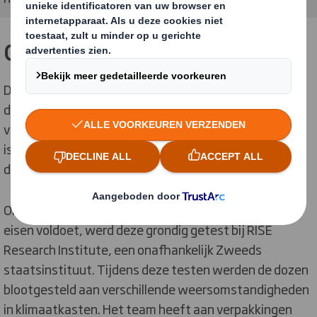
Ontworpen voor duurzaamheid
De motivatie van de jury is gebaseerd op het feit dat
de, 100 procent van papiervezel gemaakte, primaire
verpakking zo goed ontworpen is, dat het gemakkelijk
is om zwaar materieel te dragen en te vervoeren. En
dat het een opvallend hoge kwaliteit golfkarton is.
Om te garanderen dat de verpakking aan alle strenge
eisen voldoet, werd deze grondig getest bij RISE
Research Institute, een onafhankelijk Zweeds
staatsinstituut. Tijdens deze testen werden de dozen
blootgesteld aan verschillende weersomstandigheden
in klimaatkasten. Het team heeft aan verpakkingen