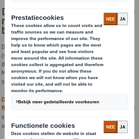
De verpakking en inserts zijn op
maat ontworpen voor optimale
bescherming
De zware industriële boren en boorschacht-adapters
(shank adapters) liggen stabiel en beschermd in de
doos, op voldoende afstand van de buitenverpakking.
Met een extra tussenlaag kunnen ook kortere boren
stabiel worden ondersteund.
De golfkartonnen inserts zorgen voor een stevige
fixatie
en de omverpakkingen zorgen voor een stabiele
stapeling op pallets, ongeacht de verschillende
uitdagende omstandigheden in de supply chain.