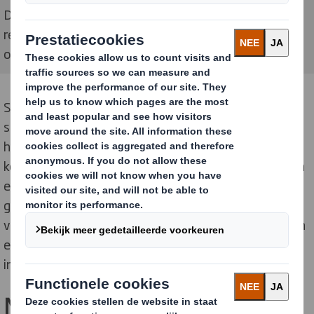
De nieuwe verpakking is gemaakt van 100%
recycleerbaar karton en wordt plat in plaats van
opgezet aangeleverd
Stoffels gebruikte tot voor kort trays in verschillende
soorten, maten en papierkwaliteiten. Door elke stap in
het logistieke proces nauwkeurig in kaart te brengen,
konden beide bedrijven de verpakking standaardiseren
en de papierkwaliteit optimaliseren zodat onnodig
gebruik van materialen wordt vermeden. De nieuwe
verpakking is gemaakt van 100% recycleerbaar karton
en wordt plat in plaats van opgezet aangeleverd op de
inpaklocatie bij Stoffels.
Nieuwe opzetmachine voor