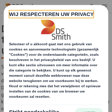
Skip to main content
DS Smith en Stoffels
tomaten halen 83% lucht
uit verpakking
Stoffels Tomaten en verpakkingsproducent DS Smith
verduurzaamden onlangs het verpakkingsontwerp en
de logistiek rondom de aanlevering van tomatentrays.
De nieuw gestandaardiseerde verpakking is
geoptimaliseerd qua vezelgebruik en heeft minder
karton nodig. Door de installatie van een automatische
opzetmachine kunnen de trays plat aangeleverd