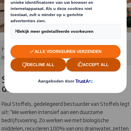
Het aantal referenties én de benodigde opslagruimte
is teruggebracht tot minder dan een vijfde
Stoffels Tomaten en focus op
duurzaamheid
Paul Stoffels, gedelegeerd bestuurder van Stoffels legt
uit: “We werken intensief aan een duurzame
bedrijfsvoering. Zo werken we met biologische
middelen, recycleren 100% van ons drainwater, zetten