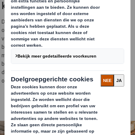
kartonnen trays
Door dit herontwerp en de installatie van een nieuwe
opzetmachine zijn jaarlijks 146 minder
vrachtwagenritten nodig in de supply chain. De
behoefte aan opslagruimte wordt op jaarbasis met
meer dan 1.000 pallets verminderd.
DS Smith Gent
begeleidde het mechanisatieproject, van ontwerp van
de verpakking tot bepalen en plaatsing van de juiste
opzetmachine.