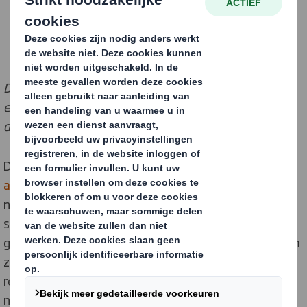
DS Smith versterkt de betrokkenheid bij de circulaire
economie met een ambitieuze tweefasige
duurzaamheidsstrategie.
Door zijn innovatieve tweefasige
Now and Next
-
aanpak
zal DS Smith zich blijven richten op de transitie
naar een circulaire economie. Dit doet het concern door
samen te werken met klanten, lokale
gemeenschappen, overheden en belanghebbenden om
zo materialen niet verloren te laten gaan, afval te
reduceren door slim design en herbruikbaarheid van
natuurlijke bronnen te stimuleren. Het zal zich blijven