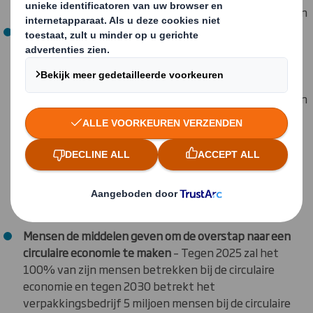
2030 elke vezel voor elke supply chain te optimaliseren
Afval en vervuiling terugdringen met behulp van
circulaire oplossingen
– Tegen 2025 haalt DS Smith 1
miljard stuks probleemplastic uit de
supermarktschappen, 250.000 vrachtwagens van de
weg en werkt het samen met partners aan oplossingen
voor ‘moeilijk recycleerbare’ verpakkingen.
Ondertussen streeft men er naar om tegen 2030
verpakkingen en recycling te gebruiken om een
circulaire economie mogelijk te maken, door
probleemplastic te vervangen, koolstofemissie door
klanten terug te dringen en verpakkingsafval van
consumenten te elimineren.
Mensen de middelen geven om de overstap naar een
circulaire economie te maken
– Tegen 2025 zal het
100% van zijn mensen betrekken bij de circulaire
economie en tegen 2030 betrekt het
verpakkingsbedrijf 5 miljoen mensen bij de circulaire