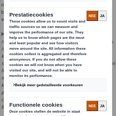
richten op CO₂-reductie, het beschermen van de
biodiversiteit en het verminderen van het
waterverbruik.
Miles Roberts, Group CEO van DS Smith
:
“Terwijl we
reageren op de veranderende wereld waarin we leven,
is het van cruciaal belang dat we circulariteit tot de
kern van ons bedrijf blijven maken. Onze nieuwe
strategie stelt ons in staat om verder te gaan dan alleen
het hebben van een sterk circulair bedrijfsmodel om
meer circulaire oplossingen te bieden voor onze
klanten en de bredere samenleving - door
probleemplastics te vervangen, koolstof uit de supply
chain te halen en innovatieve recyclingoplossingen te
bieden.”