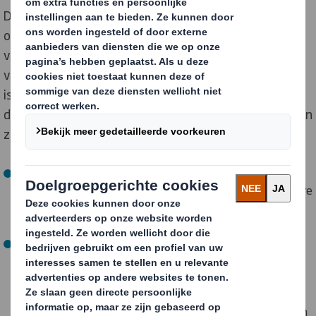
De strategie omvat vier belangrijke pijlers, naast een
onveranderde inzet om de CO₂-uitstoot met 30% te
verminderen ten opzichte van 2015 en zorg te dragen
voor de bossen en de biodiversiteit, waar ze ook actief
is. De belangrijkste onderdelen van de strategie zullen
duurzame groei bij DS Smith stimuleren door middel van
zijn ambitieuze doelstellingen:
De cirkel sluiten door slim design
– Tegen 2023
produceert DS Smith 100% herbruikbare of recyclebare
verpakkingen en is het doel dat tegen 2030 al zijn
verpakkingen gerecycleerd of hergebruikt worden
Natuurlijke hulpbronnen beschermen door zoveel
mogelijk uit elke vezel te halen
– Tegen 2025
optimaliseert men het gebruik van vezels voor
individuele supply chains in 100% van de nieuwe
verpakkingsoplossingen. Men streeft ernaar om tegen