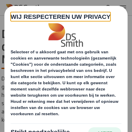
Skip to main content
DS Smith lanceert nieuwe
duurzaamheidsstrategie -
Now and Next
DS Smith, de toonaangevende en FTSE 100
genoteerde leverancier van duurzame verpakkingen,
heeft vandaag zijn nieuwe duurzaamheidsvisie en -
strategie gelanceerd, Now and Next, waarin
ambitieuze verbintenissen en doelstellingen voor de
komende tien jaar uitgestippeld worden.