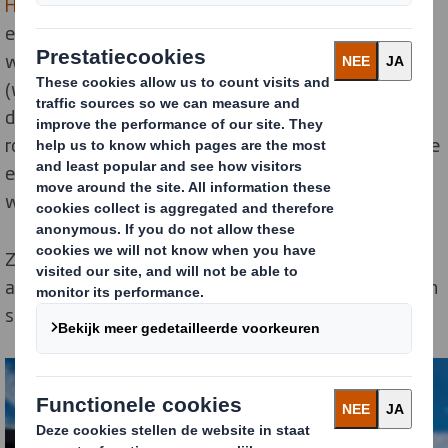
Het model Box-to-Box in 14 dagen
van DS Smith is hier
een fantastisch voorbeeld van. Gemiddeld gebruiken
we 80% gerecyclede vezels in onze verpakkingen
(waarbij alle nieuwe vezels gecertificeerd zijn volgens
de Chain of Custody) en deze vezels gaan tot 25 keer
rond in de kringloop. Dit is de circulaire economie in actie
en het is slechts één voorbeeld van de manier waarop
we onze impact op het milieu verminderen.
Zoals bij elk gesloten kringloopsysteem is dit echter
afhankelijk van de mate waarin elke schakel in de keten
sterk genoeg blijft.