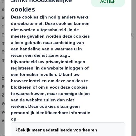
anderen omgaan, maar de klimaatcrisis is nog steeds
actueel, ook nu de wereld op slot is gegaan. In een tijd
van crisis kan het gemakkelijk zijn om de netto
nultoezeggingen te vergeten die bedrijven en landen
over de hele wereld de afgelopen jaren hebben gedaan,
maar ze staan nog steeds overeind en herinneren ons
eraan dat het verminderen van onze impact op het
milieu belangrijker is dan ooit.
Een manier om dit te bewerkstelligen is de circulaire
economie, met als een van de belangrijkste pijlers het
zo lang mogelijk in omloop houden van materialen,
waardoor de behoefte aan ongerepte materialen
wordt verminderd en uiteindelijk het buitensporige
verbruik van hulpbronnen wordt beperkt.