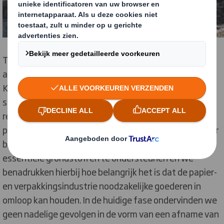
Tijdens de pandemie, ondanks het feit dat
afvalbeheerdiensten in landen als het Verenigd
Koninkrijk op de lijst van '
belangrijke werkkrachten'
staan, is in sommige landen een lichte afname van de
recycling te zien. We werken nauw samen met
plaatselijke overheden en dringen er op aan dat zij door
blijven gaan met inzamelen om de toevoer van
essentiële grondstoffen te ondersteunen en we
benadrukken hierbij hoe belangrijk het is dat de papier-
en verpakkingsindustrie noodzakelijke goederen in
omloop kan houden. In de huidige fase ondervinden we
geen nadelige gevolgen in de vorm van een afname van