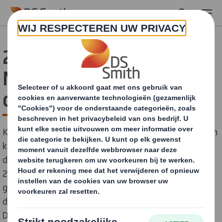
Skip to main content
200.000 kinderen in
Nederland volgen les over
de circulaire economie
KlasseTV lanceert het vernieuwde lespakket ‘papier en
karton’ op haar digitale lesplatform. In dit lespakket,
dat jaarlijks naar verwachting 7.000 docenten en bijna
200.000 leerlingen zal bereiken, kunnen leerlingen uit
groep 7 en 8 op een speelse manier kennismaken met
de rol van papier en karton in de circulaire economie.
Door haar bijdrage aan dit lespakket te leveren, hoopt