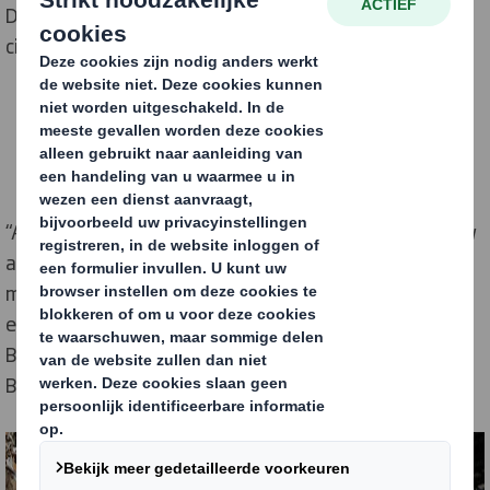
DS Smith deze kinderen te enthousiasmeren voor een
circulaire levensstijl.
“Als onderdeel van onze duurzaamheidsstrategie ‘Now
and Next’ hebben wij ons ten doel gesteld in 2030 5
miljoen mensen te hebben betrokken bij de circulaire
economie en een circulaire levensstijl,” vertelt Remko
Berkhout, Marketing and Communications Manager
Benelux bij DS Smith.