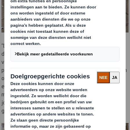
“Dit betekent dat wij ons niet alleen dagelijks inzetten
door voor onze klanten slimme, duurzame
verpakkingsoplossingen te ontwerpen en te
produceren, maar ook dat wij bewust manieren zoeken
om anderen te enthousiasmeren voor de circulaire
economie. Deze samenwerking met KlasseTV is zo’n
manier: dit lespakket is een hele mooie kans om de
jonge generatie te bereiken en we dragen er daarom
graag aan bij.”