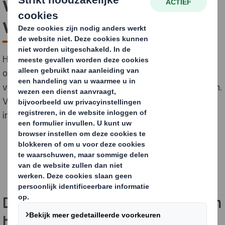
voor Oekraïense
vluchtelingenkinderen
Het non-profit initiatief "Better Time Stories" wil het
oorlogsleed van Oekraïense vluchtelingenkinderen
verzachten met tweetalige, interactieve kinderboeken.
Via een mobiele app kunnen familieleden de boeken
inspreken en voorlezen aan hun kinderen.
DS Smith is als partner verbonden aan
het non-profit
Better Time Stories