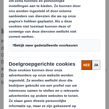
Powered by
Internationale donatiecampagne
Met de lancering start een internationale
donatiecampagne om zoveel mogelijk gevluchte
Oekraïense kinderen te voorzien van een set boeken.
De campagne richt zich op het koppelen van donaties
aan Oekraïense vluchtelingen in vier landen: Nederland,
Duitsland, Oostenrijk en België. De ambitie is om dit
later uit te breiden naar meer landen.