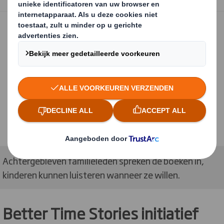
Achtergebleven familieleden spreken de boeken in,
kinderen kunnen luisteren wanneer ze willen.
Better Time Stories initiatief