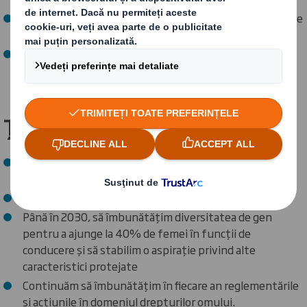
Până în 2025, ateliere de leadership incluziv finalizate de
toate echipele de conducere din toate locațiile
Până în 2025, finalizarea implementării SEDEX SAQ în
toate locațiile și efectuarea auditului corespunzător al
SAQ-urilor.
Țintele noastre pentru VIITOR:
Până în 2030, implicarea a zece milioane de persoane în
economia circulară și în stilul de viață circular
Să ne străduim să atingem "Viziunea Zero "
Până în 2030, să îmbunătățim diversitatea de gen
pentru a ajunge la 40% de femei în funcții de
conducere și să stabilim o aspirație privind alte
caracteristici protejate
Continuăm să îmbunătățim în fiecare an reglementările
și acțiunile în domeniul drepturilor omului.