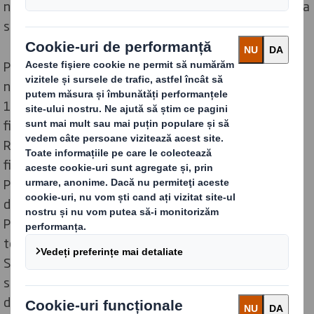
noștri să se întoarcă acasă în siguranță și nevătămați la
sfârșitul zilei. Nimic nu este mai important.
Prin inPână în 2025, să implicăm 100% din oamenii
noștri în economia circulară
100% din site-uri angajate în activități comunitare în
fiecare an
Reducerea ratei de frecvență a accidentelor (AFR) în
fiecare an
Până în 2025, ateliere de leadership incluziv finalizate
de toate echipele de conducere din toate locațiile
Până în 2025, finalizarea implementării SEDEX SAQ în
toate siturile și efectuarea auditului corespunzător al
SAQ-urilor.termediul rețelelor noastre de angajați,
sensibilizăm opinia publică cu privire la importanța
diversității și a incluziunii și am definit ambiția noastră