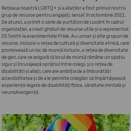
Rețeaua noastră LGBTQ+ și a aliaților a fost primul nostru
grup de resurse pentru angajați, lansat în octombrie 2021.
De atunci, a primit o serie de purtători de cuvânt în cadrul
organizației, a creat ghiduri de resurse utile și a reprezentat
DS Smith la evenimentele Pride. Au urmat și alte grupuri de
resurse, inclusiv o rețea de cultură și diversitate etnică, care
promovează un loc de muncă incluziv, o rețea de diversitate
de gen, care se asigură că locul de muncă rămâne un spațiu
sigur și încurajează sprijinul între colegi, și o rețea de
dizabilități și aliați, care are ambiția de a îmbunătăți
accesibilitatea și de a le permite colegilor să împărtășească
experiențe legate de dizabilități fizice, sănătate mintală și
neurodivergență.