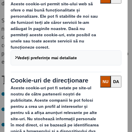
de a crește diversitatea de gen și etnică.
Sediile noastre joacă un rol activ în comunitățile lor, iar
noi căutăm să reprezentăm comunitățile și clienții pe
care îi deservim. Prin conștientizarea, dezvoltarea
competențelor și angajamentul de a acționa, le
permitem oamenilor noștri să conducă tranziția către o
economie circulară.
Țintele noastre pentru ACUM:
Până în 2025, să implicăm 100% din oamenii noștri în
economia circulară
100% din site-uri angajate în activități comunitare în
fiecare an
Reducerea ratei de frecvență a accidentelor (LTA) în
fiecare an