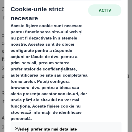
Creăm un loc de muncă sigur, divers și favorabil
incluziunii și jucăm un rol activ în comunitățile noastre.
Economia circulară este un sistem amplu de schimbare
care oferă oportunități nu doar pentru îmbunătățirea
sustenabilității mediului, ci și pentru o creștere mai
favorabilă incluziunii. Atunci când se promovează orice
schimbare sistemică, tranziția trebuie să fie justă și
echitabilă, iar beneficiile să fie distribuite pe scară largă.
Recunoaștem că organizațiile sigure, diverse și
incluzive sunt organizații sustenabile.
Abordarea noastră privind sănătatea, siguranța și
bunăstarea sprijină ambiția noastră ca toți oamenii