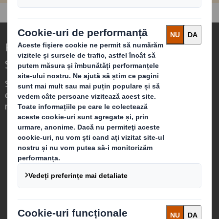
Redefinirea Ambalajelor pentru o Lume în
Schimbare
Suntem diferiți pentru că vedem
oportunitatea ca ambalajele să joace un
rol puternic în lumea din jurul nostru.
Cine suntem
Despre DS Smith
Despre International Paper
Despre Fuziunea IP & DS Smith