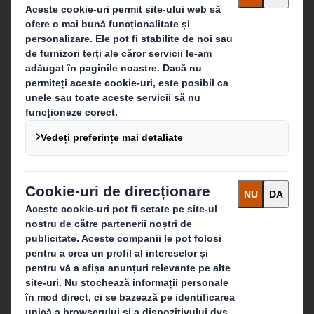
Sustenabilitate
Media
Cariera
Ce facem
Soluții de ambalare
Produse din hârtie
Servicii de reciclare
Contactează-ne
Newsletter