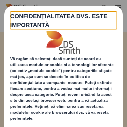
Skip to main content
Descărcați broșura
noastră aici
Conceput pentru cei care produc, specifică sau
dezvoltă ambalaje pe bază de fibre, Serviciul
nostru
de evaluare a reciclabilității (RES)
oferă
o evaluare detaliată a reciclabilității
ambalajelor dvs., demonstrând dedicarea
noastră față de sustenabilitate și promovând