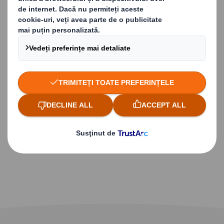
Interesat să aflii mai
multe?
Completează formularul de mai jos și descarcă
broșura cu produse!