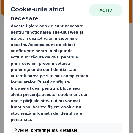
MULTE INFORMAȚII
DS Smith Tape Back
Știm că retururile clienților și soluțiile de ambalare
sustenabile fac parte acum din experiența de comerț
online și sunt esențiale pentru fidelizarea clienților față
de brandul dumneavoastră.
DS Smith Tape Back este o soluție de ambalare unică,
lider de piață, care folosește o gândire inteligentă în
materie de design pentru a crea o funcție de returnare
simplificată și sustenabilă pentru nevoile businessului
dvs. online.