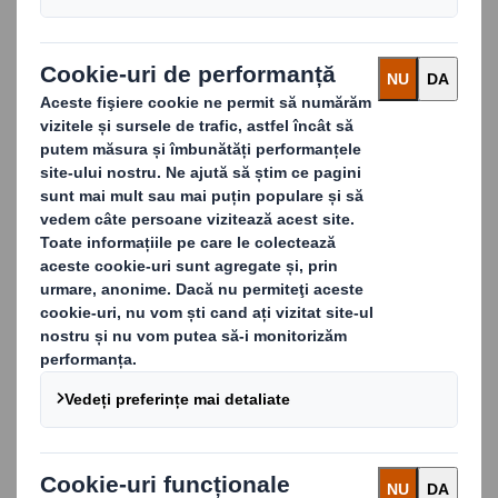
Utilizând o singură bandă adezivă pentru două expedieri,
DS Smith Tape Back elimină complet necesitatea unei
benzi de rupere din plastic de unică folosință -
asigurându-se că furnizorii pot oferi clienților finali
retururi sustenabile și fără neplăceri.
Am creat un produs care nu necesită materiale
suplimentare pentru a returna articolele și, astfel, un
produs care reduce expunerea clienților la iminentele
taxe pe plastic ale UE. Designul nostru unic vă asigură că
funcționalitatea ambalajelor returnabile nu este
compromisă.
Carousel. Use previous and next buttons to move betwe