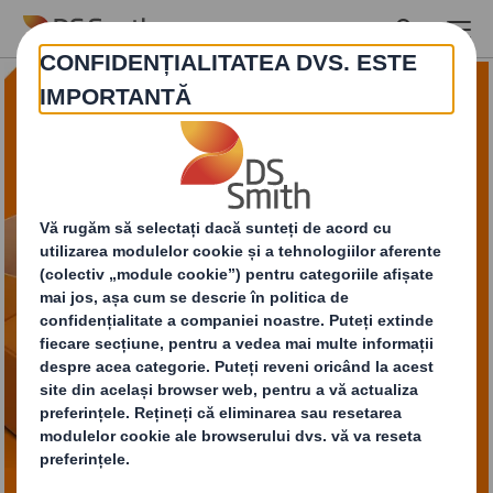
Skip to main content
O experiență simplă și
sustenabilă pentru
retururi care respectă
nevoile afacerii
CONTACTEAZĂ-NE PENTRU MAI