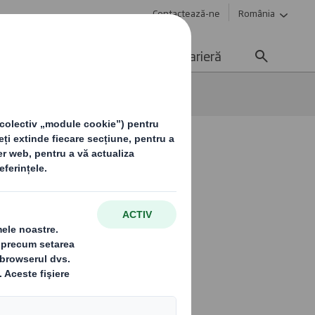
Contactează-ne
România
Sustenabilitate
Media
Carieră
iile oferite de
 mai, la Pack