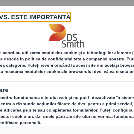
Despre noi
Produse și servicii
 2023
 mai multe informații despre benefic
tenabil? Vă invităm în perioada 9-13