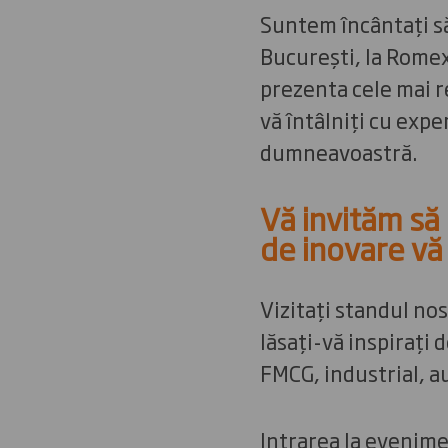
Suntem încântați să
București, la Romexp
prezenta cele mai r
vă întâlniți cu expe
dumneavoastră.
Vă invităm să 
de inovare vă
Vizitați standul nos
lăsați-vă inspirați
FMCG, industrial, a
Intrarea la evenimen