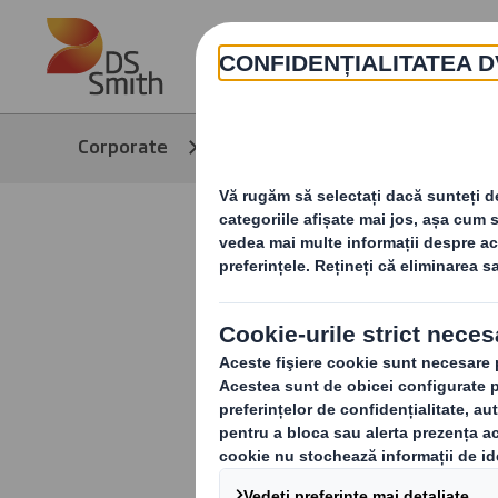
Skip to main content
Corporate
Media
PackShow
Pack Show
Vreți să aflați
un ambalaj sus