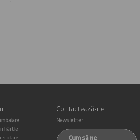
em
Contactează-ne
 ambalare
Newsletter
n hârtie
Cum să ne
 reciclare