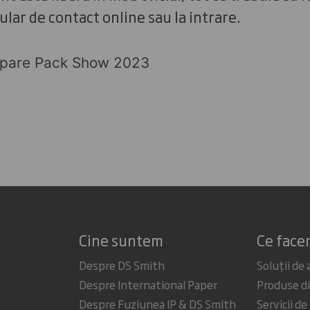
lar de contact online sau la intrare.
cipare Pack Show 2023
Cine suntem
Ce fac
Despre DS Smith
Soluții de
Despre International Paper
Produse di
Despre Fuziunea IP & DS Smith
Servicii de