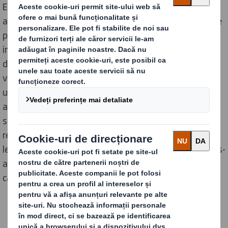
Echipa de designeri experți DS Smith a utilizat
abordarea unică „
Circular Design Metrics
” (Parametri de
proiectare circulară) a DS Smith, în combinație cu
instrumentul Value Tool al DS Smith, pentru a
demonstra în mod transparent avantajele ciclului de
viață complet al ambalajelor lor. Acest lucru a implicat
utilizarea a opt indicatori diferiți pentru a concepe
anumite aspecte ale soluției de ambalare pentru a
standardiza și cuantifica sustenabilitatea și
reciclabilitatea. De exemplu, în cadrul a cinci categorii
legate de lipsa plasticului Bosch Home Comfort Group s-
a putut determina o îmbunătățire, în timp ce alte două
categorii au rămas identice cu situația inițială.