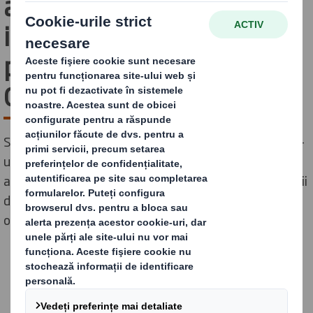
ambalaje industriale
inovatoare fără plastic
pentru Bosch Home
Comfort Group
Soluția de ambalare din carton ondulat, realizată dintr-
un singur material și complet reciclabilă, economisește
anual 100.000 de bucăți de plastic și 310 tone de emisii
de CO2, contribuind în același timp la atingerea
obiectivelor de sustenabilitate.