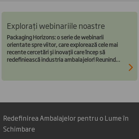
Explorați webinariile noastre
Packaging Horizons: o serie de webinarii
orientate spre viitor, care explorează cele mai
recente cercetări și inovații care încep să
redefiniească industria ambalajelor! Reunind
unele dintre cele mai strălucite minți din
industrie, vă invităm să participați alături de noi
la această explorare.
Redefinirea Ambalajelor pentru o Lume în
Schimbare