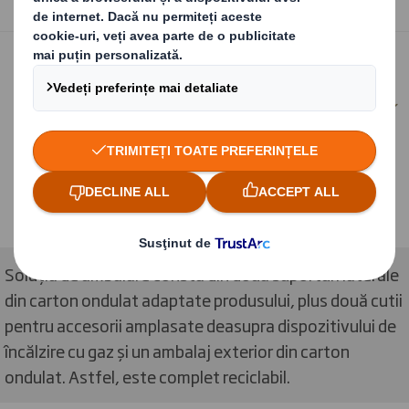
Soluția de ambalare constă din două suporturi laterale
din carton ondulat adaptate produsului, plus două cutii
pentru accesorii amplasate deasupra dispozitivului de
încălzire cu gaz și un ambalaj exterior din carton
ondulat. Astfel, este complet reciclabil.