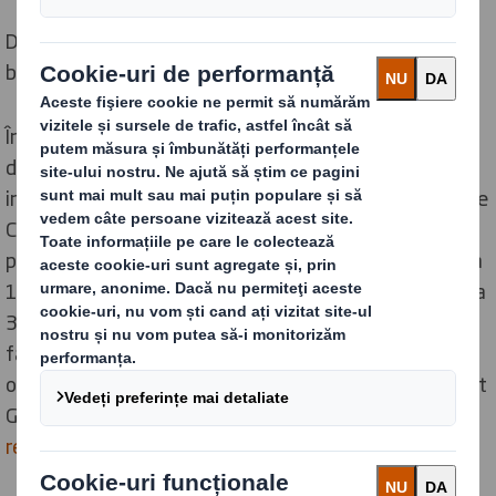
DS Smith a dezvoltat o soluție fără plastic pentru un
boiler pe gaz de la Bosch Home Comfort Group.
În timp ce soluțiile de ambalare anterioare necesitau
două elemente din EPS (polistiren expandat), soluția
inovatoare dezvoltată de DS Smith pentru Bosch Home
Comfort Group a eliminat toate componentele din
plastic ale ambalajului. Acest lucru a dus la eliminarea a
100.000 de componente din plastic și la economisirea a
310 tone de emisii de CO2 pe an. Noul produs inovativ
fără plastic este, de asemenea, în conformitate cu
obiectivele de sustenabilitate ale Bosch Home Comfort
Group, care a solicitat ca
designul să fie complet
reciclabil
.