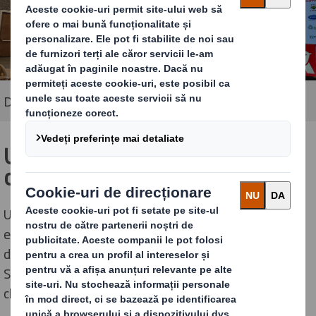
DS Smith pe scena RO Fruits & Vegetables Show
Un moment-cheie: Studiul de
caz cu Serele SupeR
Unul dintre cele mai importante momente ale
evenimentului a fost prezentarea pe scenă a studiului
de caz realizat de DS Smith în parteneriat cu Serele
SupeR, cel mai renumit producător român de roșii
cherry.