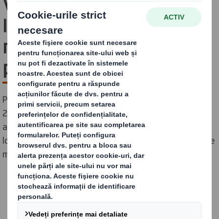
Vegetables Show:
Inovație, colaborare și 10
milioane de bucăți de
plastic înlocuite
Participarea DS Smith la RO Fruits & Vegetables Show
2025 a evidențiat încă o dată rolul esențial al
ambalajelor sustenabile în dezvoltarea producătorilor
locali, prin creșterea vizibilității la raft și alinierea la cele
mai noi standarde din retail.