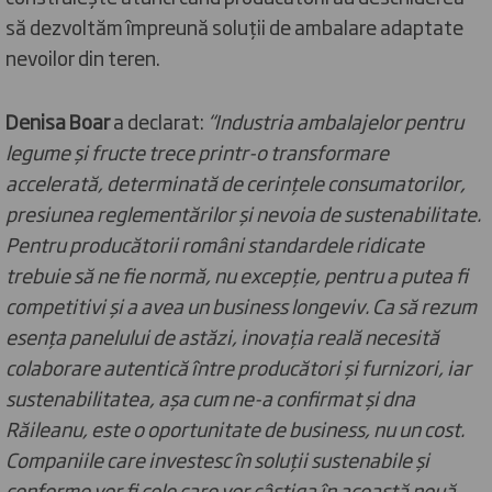
să dezvoltăm împreună soluții de ambalare adaptate
nevoilor din teren.
Denisa Boar
a declarat:
“Industria ambalajelor pentru
legume și fructe trece printr-o transformare
accelerată, determinată de cerințele consumatorilor,
presiunea reglementărilor și nevoia de sustenabilitate.
Pentru producătorii români standardele ridicate
trebuie să ne fie normă, nu excepție, pentru a putea fi
competitivi și a avea un business longeviv. Ca să rezum
esența panelului de astăzi, inovația reală necesită
colaborare autentică între producători și furnizori, iar
sustenabilitatea, așa cum ne-a confirmat și dna
Răileanu, este o oportunitate de business, nu un cost.
Companiile care investesc în soluții sustenabile și
conforme vor fi cele care vor câștiga în această nouă