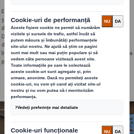
Evenimentul a reunit producători, procesatori, retaileri
și furnizori de inovație, oferind un spațiu valoros de
dialog despre tendințele din segmentul fresh. Pentru
DS Smith, prezența acest eveniment etalon organizat
de
Modern Buyer
a reprezentat o oportunitate de a
împărtăși expertiza tehnică, de a consolida relații și de a
prezenta cele mai recente soluții circulare.