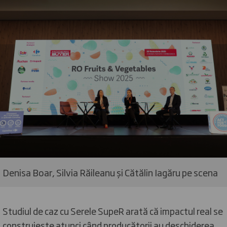
Denisa Boar, Silvia Răileanu și Cătălin Iagăru pe scena
Studiul de caz cu Serele SupeR arată că impactul real se
construiește atunci când producătorii au deschiderea