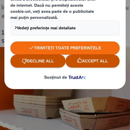
În cadrul acestei colaborări, DS Smith și Serele SupeR au
atins o performanță remarcabilă:
10 milioane de ambalaje din plastic înlocuite cu
soluții reciclabile pe bază de fibre.