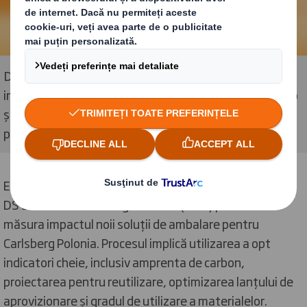
DS Smith colaborează cu Carlsberg în Polonia pentru a
implementa ambalajul cu colțuri rotunjite Round Wrap
și a reduce utilizarea foliei termocontractabile pe
paleți
Echipa de design DS Smith a utilizat instrumentul unic
DS Smith Circular Design Metrics (CDM) pentru a
măsura impactul noii soluții de ambalare pentru
Carlsberg Polonia. Procesul implică utilizarea a opt
indicatori cheie, inclusiv amprenta de carbon,
proiectarea pentru reutilizare, optimizarea lanțului de
aprovizionare și gradul de utilizare a materialelor.