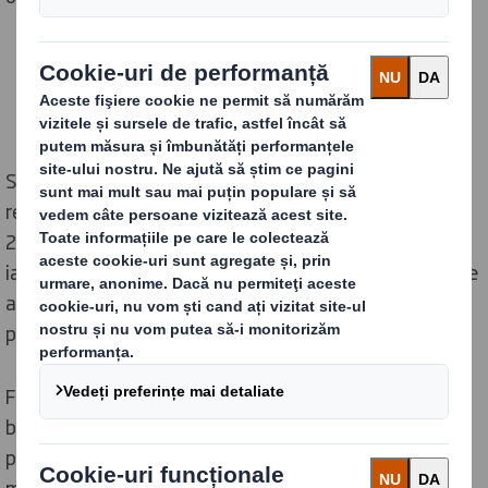
Soluția de ambalare a produsului este complet
reciclabilă și se preconizează că va economisi până la
224 de tone de CO2 anual pentru Carlsberg în Polonia,
iar designul pe bază de fibre cu colțuri rotunjite este, de
asemenea, conceput pentru a proteja și a păstra
produsele intacte în timpul transportului.
Forma rotunjită a DS Smith Round Wrap prezintă
beneficii cheie pentru Carlsberg Polonia în ceea ce
privește brandingul și designul, deoarece oferă mai
multe oportunități de a poziționa identitatea de brand