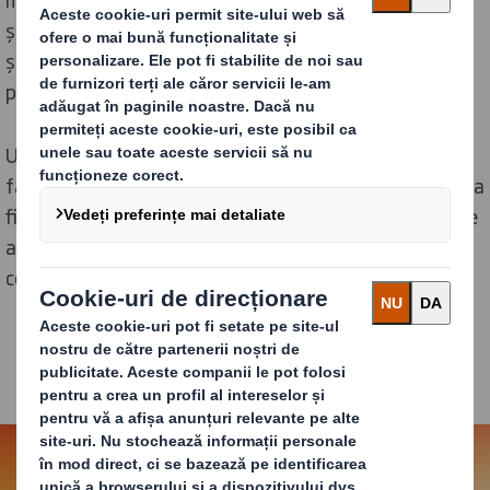
și grafica pe colțurile rotunjite ale ambalajului, precum
și pe întreaga suprafață laterală de 360 de grade a
pachetului.
Un sondaj realizat de DS Smith și Toluna a evidențiat
faptul că consumatorii preferă DS Smith Round Wrap ca
fiind un "
design îmbunătățit de wrap around
" deoarece
are un aspect care "
iese în evidență pe raft
" în
comparație cu alte soluții de ambalare.