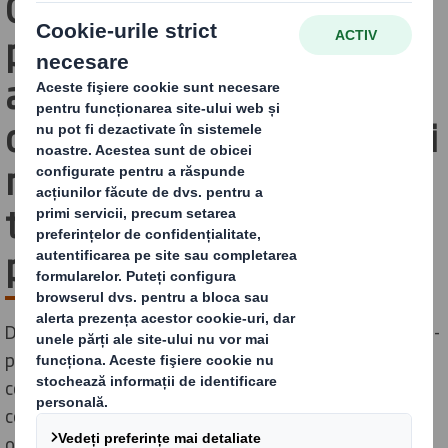
Carlsberg în Polonia
pentru a introduce
ambalajul Round Wrap
care rotunjește colțurile și
reduce utilizarea foliei
termocontractabile pe
paleți
DS Smith Round Wrap este o soluție de ambalare multi-
pack de pionierat care rotunjește colțurile și este
concepută pentru a reduce emisiile de CO2 în
comparație cu multi-pack-urile standard din carton
ondulat.