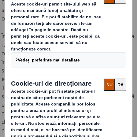
platformelor de date se asigură că companiile au
suficiente informații pentru a lua deciziile corecte în
ceea ce privește reciclarea.
În prezent, colaborăm cu IBM pentru a explora utilizarea
recunoașterii imaginilor pentru a identifica
contaminanții din procesul de reciclare care pot
împiedica procesul de reciclare. De asemenea, utilizăm
scanere cu infraroșu (Near Infra-Red, NIR) pentru a
elimina contaminarea cu plastic în timpul reciclării.
Testat prima dată în fabricile noastre din Regatul Unit
și Italia, NIR este acum implementat în rețeaua noastră
europeană de fabrici și poate identifica cantitățile de
plastic din hârtie și carton colectate pentru reciclare
chiar și înainte ca hârtia să fie descărcată la fabricile
noastre.