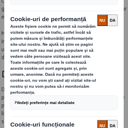
Cu toate acestea, tehnologia nu trebuie să fie
grandioasă: chiar și micile îmbunătățiri aduse proceselor
existente pot obține rezultate mai bune.
Mai jos sunt prezentate câteva dintre cele mai
interesante tehnologii de reciclare dezvoltate, inclusiv
unele dintre propriile noastre investiții în acest
domeniu.
Digitalizare
Digitalizarea sistemelor de reciclare este necesară
pentru reciclare și gestionarea deșeurilor, pentru a ține
pasul cu cererea. Datele și informațiile trebuie să fie
lizibile și de impact pentru ca companiile să facă
schimbări pozitive, iar prin integrarea digitalizării și a