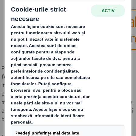
Pachetul UE privind economia circulară are obiective
foarte clare de reciclare pentru statele membre,
inclusiv o rată de reciclare de 65% pentru ambalaje
până în 2025 și nu mai mult de 10% din deșeurile
municipale depuse la groapa de gunoi. Pentru a susține
acest lucru, este necesară o tehnologie de reciclare mai
bună.