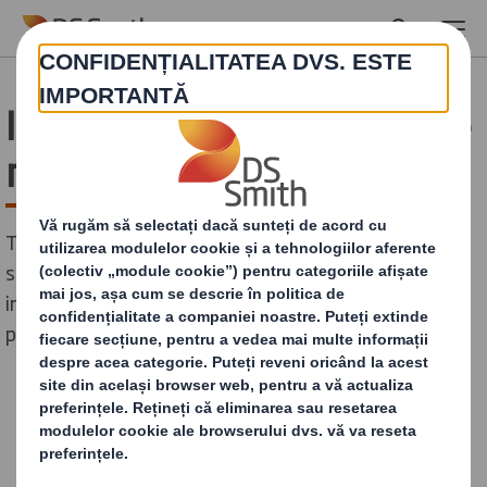
Skip to main content
Inovațiile în tehnologia de
reciclare divulgate
Toată lumea știe că viitorul reciclării este în continuă
schimbare. Cu toate acestea, există multe evoluții
interesante în tehnologia de reciclare pe care este
posibil să nu le cunoașteți.