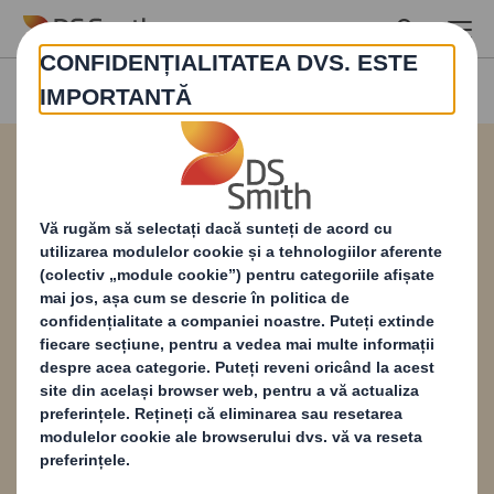
Skip to main content
Hârtia irosită: calea
către o reciclare mai
bună
DS Smith prezintă un raport cuprinzător care
analizează ratele actuale de reciclare pentru
ambalajele din hârtie și carton din Europa și
oportunitatea pe care o avem de a atinge