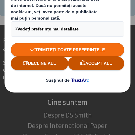
Redefinirea Ambalajelor pentru o Lume în
Schimbare
Suntem diferiți pentru că vedem
oportunitatea ca ambalajele să joace un
rol puternic în lumea din jurul nostru.
Cine suntem
Despre DS Smith
Despre International Paper