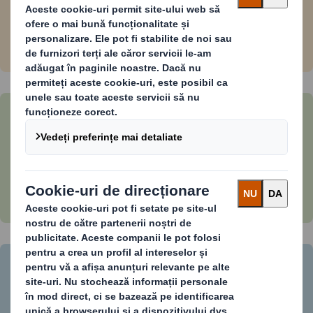
de hârtie Zarnesti
Aflați mai multe despre Strategia
noastră de sustenabilitate Now &
Next
Cum este reciclat cartonul? Procesul
reciclării cartonului în 7 pași de bază