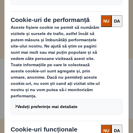
PDF
Descărcați aici
5,1 MB
Citiți mai mult
Bloguri și știri
Vedeți turul nostru virtual al fabricii