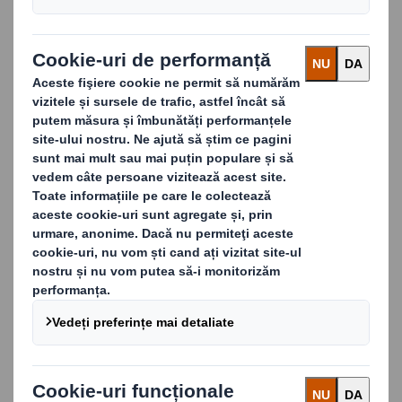
Lucrând împreună, adaptam cerintele în
ambalaj Circular Ready care vă va crește cifra
de afaceri, vă va educe costurile și vă va ajută
să gestionați riscurile de afaceri.
CONTACTAȚI-NE PENTRU MAI
MULTE INFORMAȚII