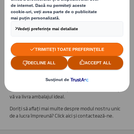
Pentru ca această abordare să fie cât mai de succes
posibil, am introdus o serie de instrumente și
facilități inovatoare, inclusiv Centrele noastre Impact
și PackRight.
În centrele noastre PackRight, lucrăm împreună în
timpul sesiunilor interactive pentru a defini
conceptele de ambalare care vă oferă cel mai mare
beneficiu. Folosind criterii clare de succes, echipa
noastră dedicată de experți, susținută de
instrumente avansate de proiectare, va dezvolta și
vă va livra ambalajul ideal.
Doriți să aflați mai multe despre modul nostru unic
de a lucra împreună? Click aici și contactează-ne.