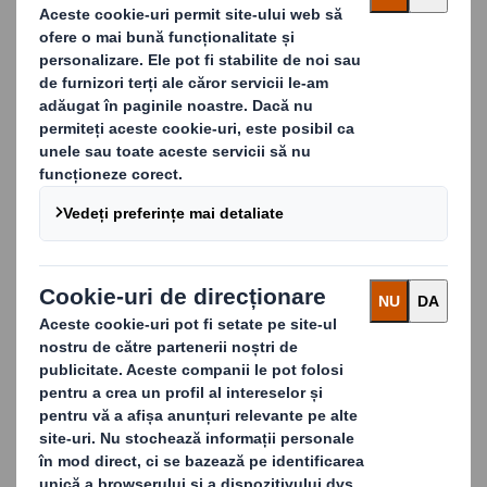
Gândirea Ciclului de
Aprovizionare
Când cineva începe să se gândească la întregul ciclu,
imaginea de ansamblu devine clară. Încep să se
formeze ideile care, la rândul lor, conduc la moduri de
gândire integrate și mai eficiente. Numim acest lucru
Gândirea Ciclului de Aprovizionare.
Ambalajul potrivit obține rezultate continue, de
fiecare dată, de fiecare dată când produsul
dumneavoastră este ambalat și vândut. Asta facem,
în fiecare zi, peste tot. Este modul nostru de lucru.
Lucrăm cu dumneavoastră pentru a vă ajuta să
obțineți rezultatele dorite.