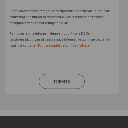
Puteți oricând să vă retrageți consimțământul pentru comunicările de
marketing prin utilizarea mecanismului de renunțare de la sfârșitul
mesajului nostru de marketing prin e-mail.
Pentru mai multe informații despre modul în care DS Smith
gestionează, utilizează și protejează informațiile dumneavoastră, vă
rugăm să consultați
Politica noastră de confidențialitate
.
TRIMITE