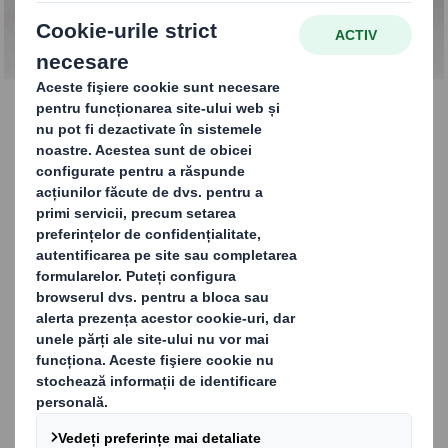
CONTACTAȚI-NE
Colaborare inovatoare
Ambalajul universal nu funcționează
niciodată. Dimpotrivă, ambalajul potrivit din
carton ondulat este tăiat la dimensiune. Vă
oferă rezultatele necesare în fiecare verigă a
lanțului de aprovizionare, indiferent dacă
doriți să vă păstrați clienții, să atrageți
clienți, să îmbunătățiți disponibilitatea, să
preveniți deteriorarea produsului sau să
reduceți costurile lanțului de aprovizionare.