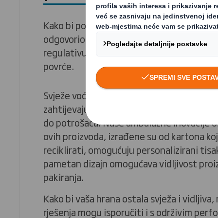
Kako bi podržao svoje kupce prema kruž
odgovorio na promjenjivo ponašanje potro
regulativu, DS Smith je razvio kartonsku 
povrće.
Svježe voće i povrće iznimno su osjetljivi p
zahtijevaju veliku brigu i pažnju kako bi d
do potrošača. Naše ambalažne inovacije o
ovih proizvoda, izrađene su od kartona k
reciklirati, omogućuju personalizirani tis
pametan dizajn omogućava vidljivost pro
pakiranja.
Kako bi vaša hrana ostala svježa i vidljiva
rješenja mogu isporučiti i s održivim per