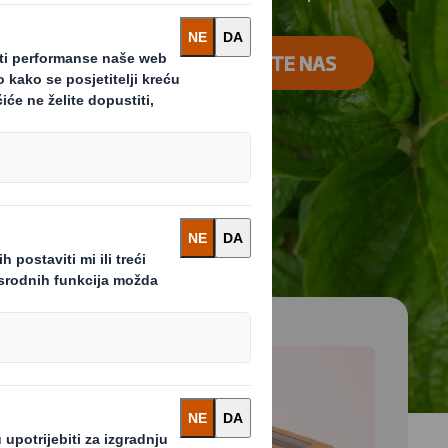
KONTAKTIRAJTE NAS
 and next buttons to move between slides. Only the cu