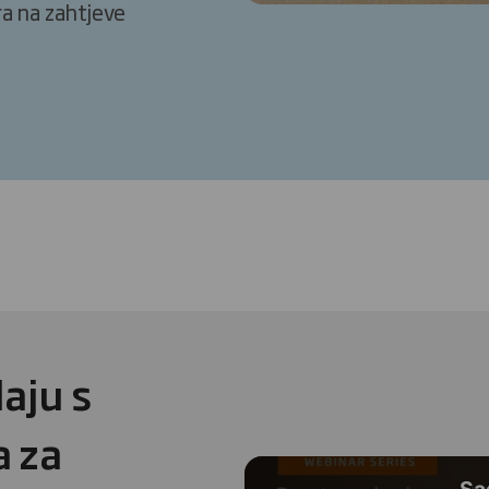
a na zahtjeve
aju s
a za
Sa