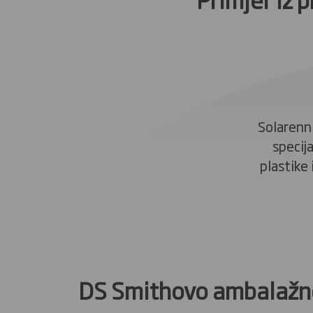
Solarenn 
specij
plastike
DS Smithovo ambalažno