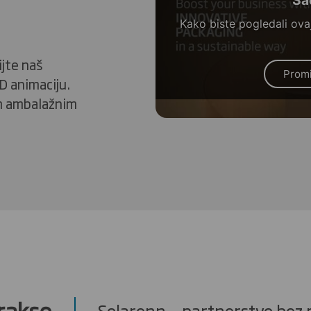
Kako biste pogledali ovaj
ijte naš
Promi
3D animaciju.
im ambalažnim
prakse
Solarenn – partnerstvo bez 