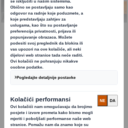
Kompletna usluga
Kompletna usluga
Kompletne integrirane usluge recikliranja i
gospodarenja otpadom tvrtke DS Smith
omogućuju vam da se bez brige usmjerite na
ključne poslovne aktivnosti istovremeno
zadržavajući svoje troškove niskima te vas
podržava u postizanju vaših ciljeva recikliranja
i održivosti.
KONTAKTIRAJTE NAS