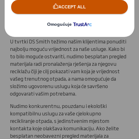
smanjiti vaše troškove i povećati vaše tokove
prihoda pretvarajući otpad u korisne resurse.
ŠTO DS SMITH MOŽE UČINITI ZA VAS?
U tvrtki DS Smith težimo našim klijentima ponuditi
najbolju moguću vrijednost za naše usluge. Kako bi
to bilo moguće ostvariti, nudimo besplatan pregled
materijala radi pronalaženja rješenja za njegovu
reciklažu čiji je cilj pokazati vam koja je vrijednost
vašeg trenutnog otpada, a nama omogućuje da
složimo ugovorenu uslugu koja će savršeno
odgovarati vašim potrebama.
Nudimo konkurentnu, pouzdanu i ekološki
kompatibilnu uslugu za vaše cjelokupno
recikliranje otpada, s jedinstvenim mjestom
kontakta koje olakšava komunikaciju. Ako želite
besplatan neobavezni pregled materijala za