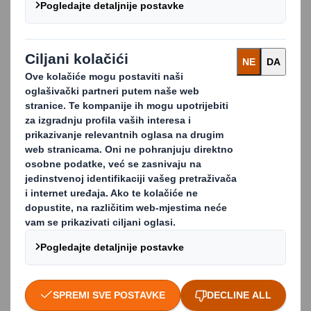
Nudimo uslugu koja je usklađena sa specifičnim
zahtjevima i količinama otpada naših klijenata te
ostvarujemo dugoročne prednosti troškova
odvajanjem materijala tako da iz njih možete ostvariti
najbolju vrijednost.
Ponosni smo što što obavljamo usluge za neke od
najpoznatijih organizacija u Europi kao što su Aldi,
Tesco i IKEA, kao i za tisuće malih poduzeća koja se
nalaze na samo jednoj lokaciji.
SMANJENJE VAŠIH TROŠKOVA I POVEĆANJE
VAŠIH TOKOVA PRIHODA
Za razliku od ostalih pružatelja usluga, mi odbijamo
uložiti u odlagalište jer nam je cilj pretvoriti 100%
otpada i materijala koji prikupljamo u nešto korisno.
Uvijek smo u potrazi za načinima na koje možemo