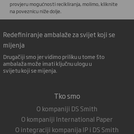
provjeru mogućnosti recikliranja, molimo, kliknite
na poveznicu niže dolje.
Redefiniranje ambalaže za svijet koji se
mijenja
Drugačiji smo jer vidimo priliku u tome što
ambalaža može imati ključnu ulogu u
svijetu koji se mijenja.
Tko smo
O kompaniji DS Smith
O kompaniji International Paper
O integraciji kompanija IP i DS Smith