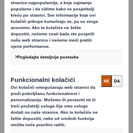
S 40 godina iskustva koje imamo u preusmjeravanju
otpada s odlagališta te unaprjeđivanju recikliranja,
možete imati povjerenja u to da ćemo se pobrinuti za
sve vaše potrebe recikliranja i gospodarenja otpadom.
Koristeći se konceptom koji smo nazvali "The Power
of Less" ("Manje je više"), mi smo stručnjaci u tome
kako vam pomoći da dobijete najbolju vrijednost iz
vašeg recikliranog materijala kroz implementaciju
usluge koja nudi manje troškova, manje otpada i
manje teškoća.
Stručnjak za recikliranje
otpada