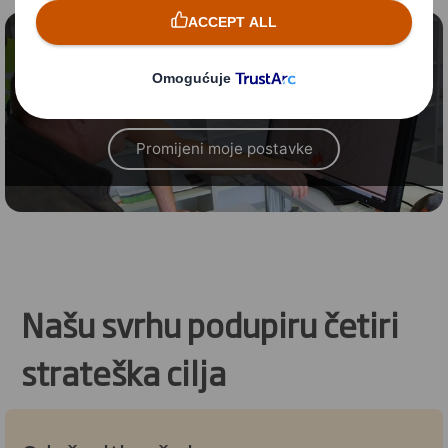
Sadržaj blokiran
Kako biste pogledali ovaj video, morate uključiti
'funkcionalne' kolačiće
Promijeni moje postavke
Našu svrhu podupiru četiri
strateška cilja