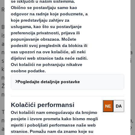
Redefiniranje ambalaže za svijet koji se mijenja
Budući da se svijet ubrzano mijenja, konstantno
istražujemo nove trendove kako bi prilagodili svoja
ambalažna rješenja. Rast digitalne tehnologije mijenja
način na koji kupujemo i živimo. Sve češće očekujemo da
su proizvodi koje kupujemo prilagođeni nama, dostupni
kad god ih želimo i gdje god ih želimo, te isporučeni na
način koji odgovara našem užurbanom načinu života.
Želimo veći izbor i mogućnosti, ali sa manjim utjecajem
na svijet oko nas.
To nam svima pruža velike mogućnosti, ali zahtijeva i
nove načine razmišljanja. Kako isporučiti više proizvoda,
a da više vozila ne učini naše gradove još zagušenijima?