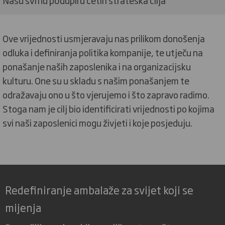
Našu svrhu podupiru četiri strateška cilja
Ove vrijednosti usmjeravaju nas prilikom donošenja
odluka i definiranja politika kompanije, te utječu na
ponašanje naših zaposlenika i na organizacijsku
kulturu. One su u skladu s našim ponašanjem te
odražavaju ono u što vjerujemo i što zapravo radimo.
Stoga nam je cilj bio identificirati vrijednosti po kojima
svi naši zaposlenici mogu živjeti i koje posjeduju.
Redefiniranje ambalaže za svijet koji se
mijenja