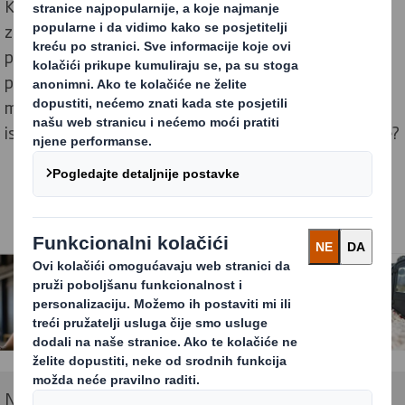
Kako potošačima dostaviti više paketa, a da ih ne
zatrpamo viškom ambalaže? Kako se kompanije mogu
prilagoditi promjenjivim kupovnim navikama, a da
pritom vode svoje poslovanje glatko i učinkovito? Kako
možemo učiniti proizvode dostupnima diljem svijeta,
istovremeno osiguravajući dosljednost uvijek i svugdje?
Naša je svrha pomoći našim kupcima da odgovore na