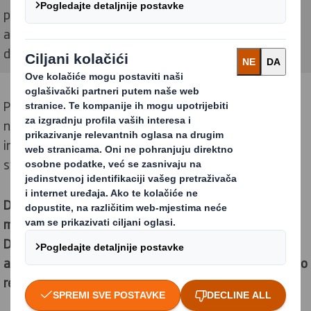
promjene u kupovnim navikama potrošača s održivim
ambalažnim rješenjima, koja su potrebna našem
društvu.
Potreban je novi pristup ambalaži i snažno vodstvo u
našoj industriji. To je ono što nas pokreće i zbog čega
imamo zajedničku svrhu “Redefiniranje ambalaže za
svijet koji se mijenja.”
Drugačiji smo jer vidimo priliku u tome što ambalaža
može imati ključnu ulogu u svijetu koji se mijenja.
Dizajnom i proizvodnjom inovativnih, održivih
ambalažnih rješenja, pomažemo našim kupcima da brzo
reagiraju na promjene u kupovnim navikama.