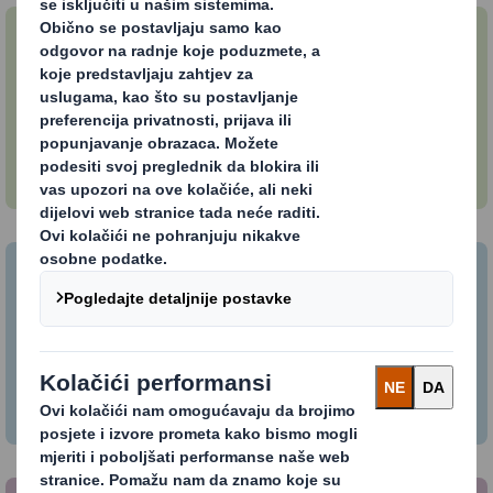
Kako pripremiti ambalažu za kružno
gospodarstvo
Otkrijte kružna ambalažna rješenja.
Kako započeti kružno gospodarstvo u
vašem poslovanju
Šest jednostavnih načina da započnete.