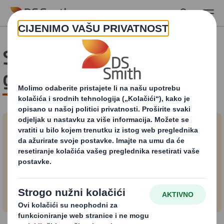
Skip to main content
Saznajte više o kružnom
gospodarstvu
Što je to kružno gospodarstvo?
Saznajte više o novom načinu razmišljanja:
reduce, reuse, recycle (smanjenju otpada,
ponovnoj upotrebi i recikliranju).