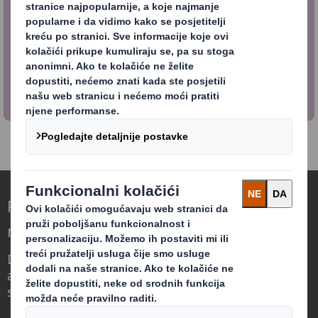
Što možete učiniti kako biste podržali
kružno gospodarstvo
Dvanaest stvari koje možete učiniti.
Redefiniranje ambalaže za svijet koji se
mijenja
Drugačiji smo jer vidimo priliku u tome što
ambalaža može imati ključnu ulogu u
svijetu koji se mijenja.