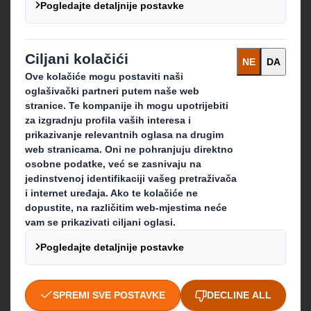
Tko smo
O kompaniji DS Smith
O kompaniji International Paper
O integraciji kompanija IP i DS Smith
Održivost
Mediji
Karijera
Što radimo
Ambalažna rješenja
Proizvodi od papira