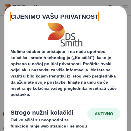
Skip to main content
SADRŽAJ BLOKIRAN
Kako biste vidjeli ovu kartu, morate uključiti
'funkcionalne' kolačiće
PROMIJENI MOJE POSTAVKE
PONOVNO UČITAJ STRANICU
Gdje poslujemo
DIVIZIJA AMBALAŽNIH RJEŠENJA: