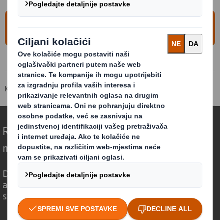
Provjerite lokacije kompanije
International Paper
Korporativna stranica
O nama
Gdje poslujemo
Redefiniranje ambalaže za svijet koji se
mijenja
Drugačiji smo jer vidimo priliku u tome što
ambalaža može imati ključnu ulogu u
svijetu koji se mijenja.