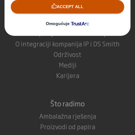
Tko smo
O kompaniji DS Smith
O kompaniji International Paper
O integraciji kompanija IP i DS Smith
Održivost
Mediji
Karijera
Što radimo
Ambalažna rješenja
Proizvodi od papira