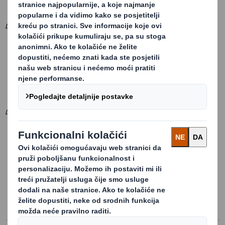
DIVIZIJA PROIZVODA OD PAPIRA:
DS SMITH BELIŠĆE CROATIA d.o.o.
Vijenac S.H. Gutmanna 30
31551 Belisce
Croatia
DIVIZIJA USLUGA RECIKLIRANJA:
DS SMITH UNIJAPAPIR CROATIA d.o.o.
Croatia National Head Office
Lastovska 5
10000 Zagreb
Croatia
KONTAKT: +385 1 6184 729