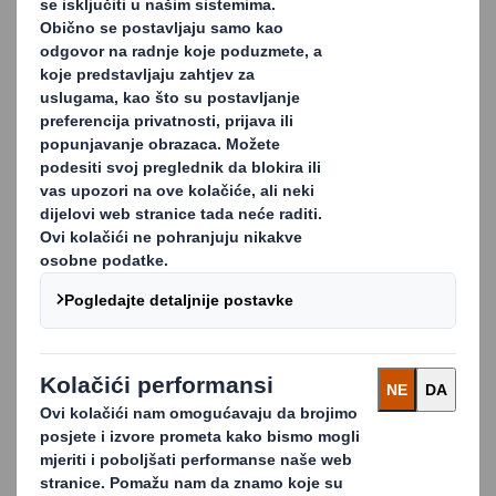
DS SMITH BELIŠĆE CROATIA d.o.o.
Vijenac S.H. Gutmanna 30
31551 Belisce
Croatia
KONTAKT: +385 31 516 200;
uprava@dssmith.com
BILOKALNIK-IPA d.d.
Dravska ulica 19
48000 Koprivnica
Croatia
KONTAKT: +385 48 647 555
SALES OFFICE ZAGREB
Ogrizovićeva 44
10000 Zagreb
Croatia