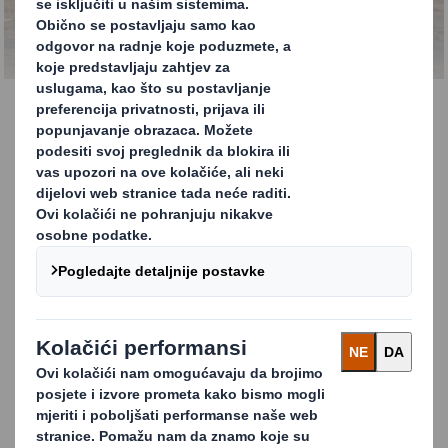
lanca
OBRATITE NAM SE ZA VIŠE
INFORMACIJA O NAŠIM USLUGAMA
OPSKRBNOG LANCA
Usluge opskrbnog lanca
Blisko surađujemo s našim klijentima kako bismo
razumjeli njihove specifične izazove i zahtjeve, od
kraćih vremena realizacije do veličine njihovih zaliha.