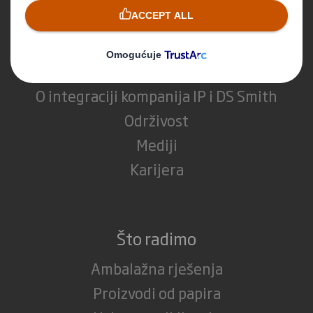
Tko smo
O kompaniji DS Smith
O kompaniji International Paper
O integraciji kompanija IP i DS Smith
Održivost
Mediji
Karijera
Što radimo
Ambalažna rješenja
Proizvodi od papira