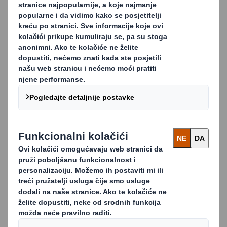
Preko inovacija i različitog razmišljanja o našim
uslugama lanca opskrbe razvijamo ispravne strategije
za skraćivanje vremena dostave, poboljšanje
kvalitete, osiguravanje nabave i organiziranje
pouzdanijih dobavljača.
Sve to uz istodobno smanjivanje utjecaja prijevoza na
okoliš.
Mreža opskrbe
Naša mreža opskrbe papirom obuhvaća 14
europskih tvornica papira i dvije tvornice papira u
SAD-u te radimo fleksibilno kako bismo bili sigurni
da ispunjavamo zahtjeve svojih klijenata.
Radimo danonoćno na mnogim našim