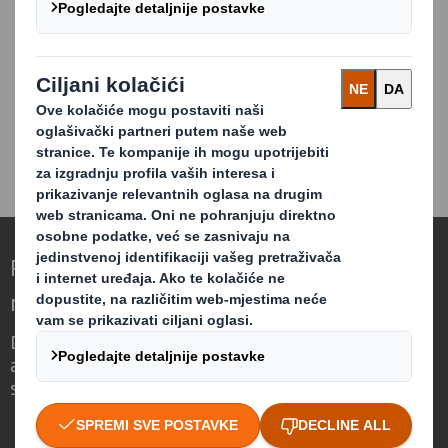
postrojenjima, kako bismo mogli udovoljiti hitnim
zahtjevima kupaca za dostavom u roku od 24 sata
do 48 sati.
Možemo dostavljati na različite načine i razvijati
unaprijed definirane rasporede prijevoza koji našim
klijentima omogućuju da prošire radno opterećenje
u svojim skladištima i smanje vrijeme potrebno za
prijevoz od mjesta otpreme.
Redefiniranje ambalaže za svijet koji se
mijenja
Drugačiji smo jer vidimo priliku u tome što
ambalaža može imati ključnu ulogu u
svijetu koji se mijenja.