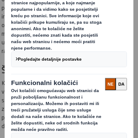
prije moraju prilagoditi svoje poslovne modele kako bi
integrirale kružna načela u svoje cjelokupne lance
opskrbe. S ovim načelima, organizacije mogu izvući
maksimalnu vrijednost iz proizvoda dok su oni u
upotrebi, a zatim ih regenerirati na kraju njihovog
radnog vijeka.
Što možete učiniti u svom poslovanju
Kružno gospodarstvo ne donosi samo korist za okoliš,
već ima i dugotrajne financijske prednosti. Od
smanjenja troškova proizvodnje do osvajanja novih i
zadržavanja postojećih kupaca. No, svijet ne može
preko noći prijeći na kružno gospodarstvo. To je
dugotrajan i težak proces.