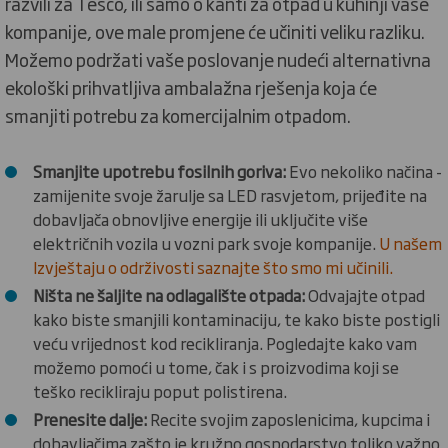
razvili za Tesco, ili samo o kanti za otpad u kuhinji vaše
kompanije, ove male promjene će učiniti veliku razliku.
Možemo podržati vaše poslovanje nudeći alternativna
ekološki prihvatljiva ambalažna rješenja koja će
smanjiti potrebu za komercijalnim otpadom.
Smanjite upotrebu fosilnih goriva:
Evo nekoliko načina -
zamijenite svoje žarulje sa LED rasvjetom, prijeđite na
dobavljača obnovljive energije ili uključite više
električnih vozila u vozni park svoje kompanije.
U našem
Izvještaju o održivosti saznajte što smo mi učinili.
Ništa ne šaljite na odlagalište otpada:
Odvajajte otpad
kako biste smanjili kontaminaciju, te kako biste postigli
veću vrijednost kod recikliranja. Pogledajte kako vam
možemo pomoći u tome, čak i s proizvodima koji se
teško recikliraju poput polistirena.
Prenesite dalje:
Recite svojim zaposlenicima, kupcima i
dobavljačima zašto je kružno gospodarstvo toliko važno