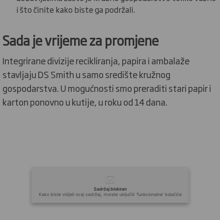
i što činite kako biste ga podržali.
Sada je vrijeme za promjene
Integrirane divizije recikliranja, papira i ambalaže
stavljaju DS Smith u samo središte kružnog
gospodarstva. U mogućnosti smo preraditi stari papir i
karton ponovno u kutije, u roku od 14 dana.
Sadržaj blokiran
Kako biste vidjeli ovaj sadržaj, morate uključiti 'funkcionalne' kolačiće