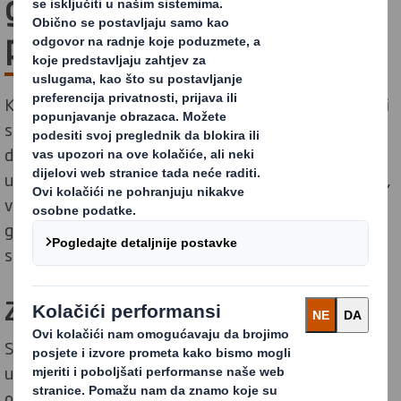
gospodarstvo u vašem
poslovanju?
Kružno gospodarstvo je novi način dizajniranja, izrade i
stvaranja vrijednosti koji je na korist poslovanju,
društvu i okolišu. Trenutno korištenje prirodnih resursa
u proizvodnji proizvoda, kako bi se oni nakon toga bacili,
više nije opcija. No, ako prijeđemo na kružno
gospodarstvo, možemo usporiti globalno zatopljenje i
stvoriti održiviji svijet za sadašnje i buduće generacije.
Zašto je to važno
Svijet se ubrzano mijenja. Ljudi postaju svjesniji svog
utjecaja na okoliš, što u konačnici utječe na njihove
odluke o kupovini. Organizacije sada više nego ikada