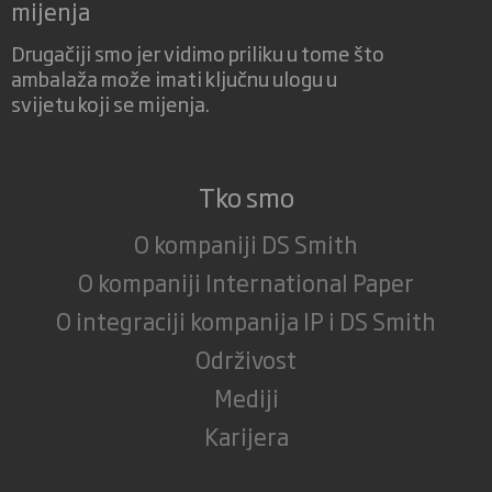
mijenja
Drugačiji smo jer vidimo priliku u tome što
ambalaža može imati ključnu ulogu u
svijetu koji se mijenja.
Tko smo
O kompaniji DS Smith
O kompaniji International Paper
O integraciji kompanija IP i DS Smith
Održivost
Mediji
Karijera