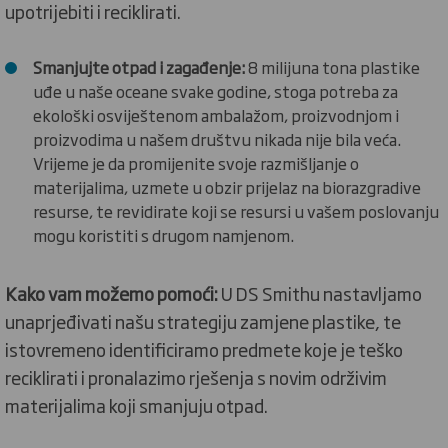
upotrijebiti i reciklirati.
Smanjujte otpad i zagađenje:
8 milijuna tona plastike
uđe u naše oceane svake godine, stoga potreba za
ekološki osviještenom ambalažom, proizvodnjom i
proizvodima u našem društvu nikada nije bila veća.
Vrijeme je da promijenite svoje razmišljanje o
materijalima, uzmete u obzir prijelaz na biorazgradive
resurse, te revidirate koji se resursi u vašem poslovanju
mogu koristiti s drugom namjenom.
Kako vam možemo pomoći:
U DS Smithu nastavljamo
unaprjeđivati našu strategiju zamjene plastike, te
istovremeno identificiramo predmete koje je teško
reciklirati i pronalazimo rješenja s novim održivim
materijalima koji smanjuju otpad.