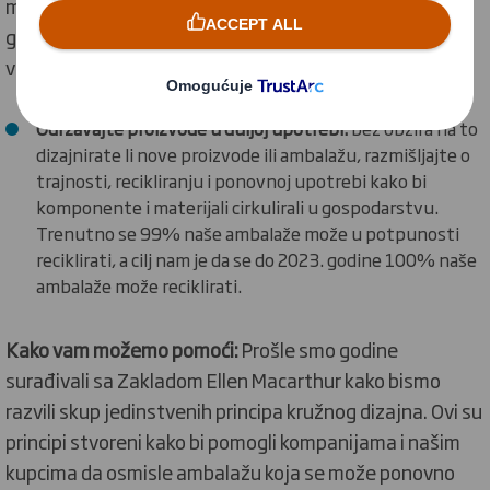
možete upotrijebiti u tranziciji prema kružnom
gospodarstvu. U ostvarivanju nekih od njih, možemo
vam izravno pomoći.
Održavajte proizvode u duljoj upotrebi:
bez obzira na to
dizajnirate li nove proizvode ili ambalažu, razmišljajte o
trajnosti, recikliranju i ponovnoj upotrebi kako bi
komponente i materijali cirkulirali u gospodarstvu.
Trenutno se 99% naše ambalaže može u potpunosti
reciklirati, a cilj nam je da se do 2023. godine 100% naše
ambalaže može reciklirati.
Kako vam možemo pomoći:
Prošle smo godine
surađivali sa Zakladom Ellen Macarthur kako bismo
razvili skup jedinstvenih principa kružnog dizajna. Ovi su
principi stvoreni kako bi pomogli kompanijama i našim
kupcima da osmisle ambalažu koja se može ponovno