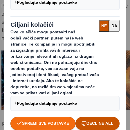
Postoji širok izbor inicijativa kružnog gospodarstva koje
organizacije mogu integrirati. Otkrili smo da, iako su
sustavno razmišljanje i suradnja ključni za ubrzanje
tranzicije, svaka organizacija mora pronaći ono što
najbolje funkcionira za njezine specifične okolnosti.
Kako biste započeli predlažemo šest načina, koje