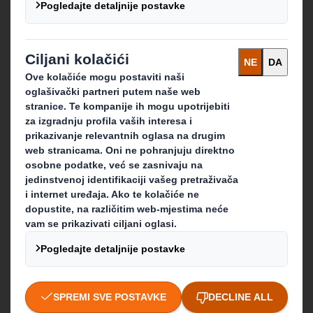
Što radimo
Ambalažna rješenja
Proizvodi od papira
Usluge recikliranja
Stupimo u kontakt
Naše lokacije
Newsletter
Kontaktirajte nas