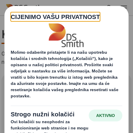
Skip to main content
Kontakt
Odaberite odgovarajuće područje našeg poslovanja u
nastavku:
Kako vam možemo
pomoći?