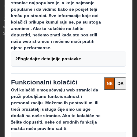
mijenja
Drugačiji smo jer vidimo priliku u tome što
ambalaža može imati ključnu ulogu u
svijetu koji se mijenja.
Tko smo
O kompaniji DS Smith
O kompaniji International Paper
O integraciji kompanija IP i DS Smith
Održivost
Mediji
Karijera