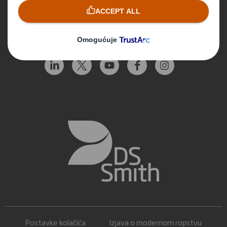
Pratite nas
Postavke kolačića
Izjava o modernom ropstvu