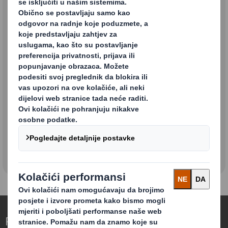
Kontakt: Proizvodi od papira
Kontakt: Ambalažna rješenja
Kontakt: Usluge recikliranja
Redefiniranje ambalaže za svijet koji se