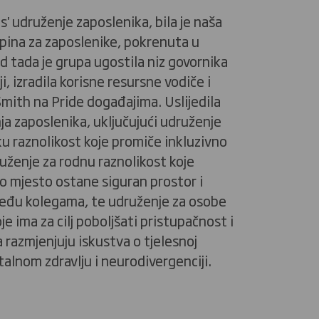
' udruženje zaposlenika, bila je naša
pina za zaposlenike, pokrenuta u
d tada je grupa ugostila niz govornika
i, izradila korisne resursne vodiče i
Smith na Pride događajima. Uslijedila
ja zaposlenika, uključujući udruženje
ku raznolikost koje promiče inkluzivno
uženje za rodnu raznolikost koje
o mjesto ostane siguran prostor i
eđu kolegama, te udruženje za osobe
je ima za cilj poboljšati pristupačnost i
 razmjenjuju iskustva o tjelesnoj
talnom zdravlju i neurodivergenciji.