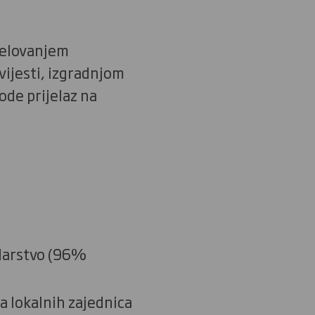
jelovanjem
vijesti, izgradnjom
de prijelaz na
odarstvo (96%
a lokalnih zajednica