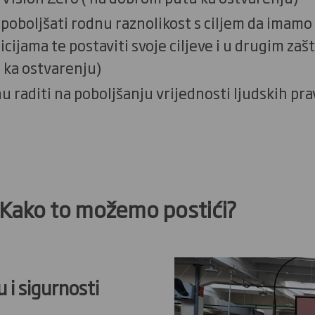
poboljšati rodnu raznolikost s ciljem da imam
cijama te postaviti svoje ciljeve i u drugim za
 ka ostvarenju)
nu raditi na poboljšanju vrijednosti ljudskih pr
možemo postići?
 i sigurnosti