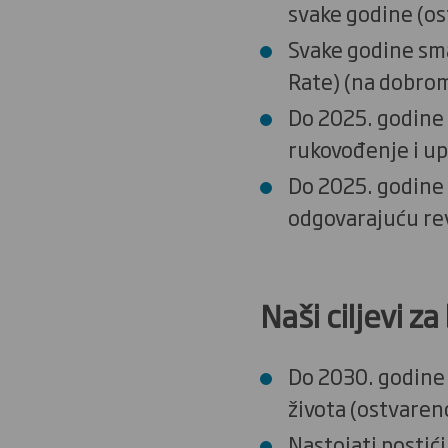
svake godine (o
Svake godine sma
Rate) (na dobrom
Do 2025. godine 
rukovođenje i up
Do 2025. godine 
odgovarajuću rev
Naši ciljevi z
Do 2030. godine u
života (ostvaren
Nastojati postić