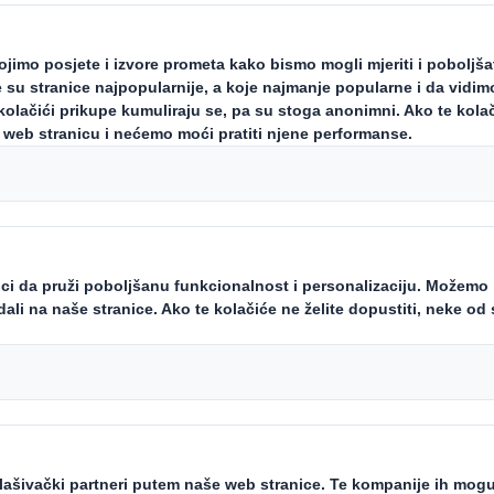
ednica
no, raznoliko i uključivo radno okr
 ulogu u našim zajednicama.