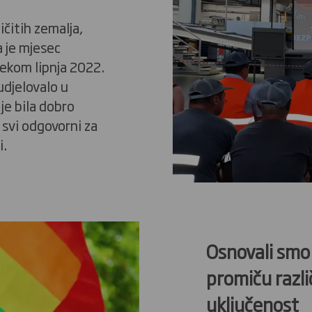
ičitih zemalja,
 je mjesec
ijekom lipnja 2022.
udjelovalo u
je bila dobro
 svi odgovorni za
i.
Osnovali smo
promiču razli
uključenost