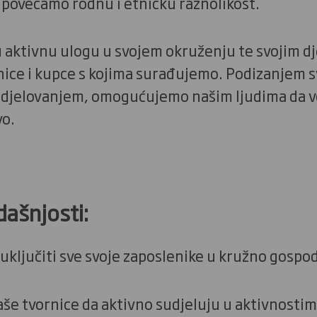
da povećamo rodnu i etničku raznolikost.
 aktivnu ulogu u svojem okruženju te svojim d
nice i kupce s kojima surađujemo. Podizanjem s
m djelovanjem, omogućujemo našim ljudima da vo
o.
dašnjosti:
uključiti sve svoje zaposlenike u kružno gosp
aše tvornice da aktivno sudjeluju u aktivnostim