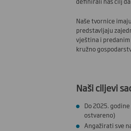
definirali naš cilj 
Naše tvornice imaju
predstavljaju zajed
vještina i predani
kružno gospodarstv
Naši ciljevi sa
Do 2025. godine 
ostvareno)
Angažirati sve n