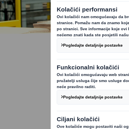
Ljudi i zaj
Stvaramo sigur
imamo aktivnu