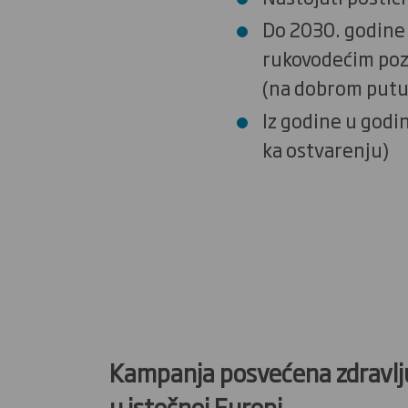
Do 2030. godine 
rukovodećim pozi
(na dobrom putu
Iz godine u godi
ka ostvarenju)
Kako to 
Kampanja posvećena zdravlju
u istočnoj Europi