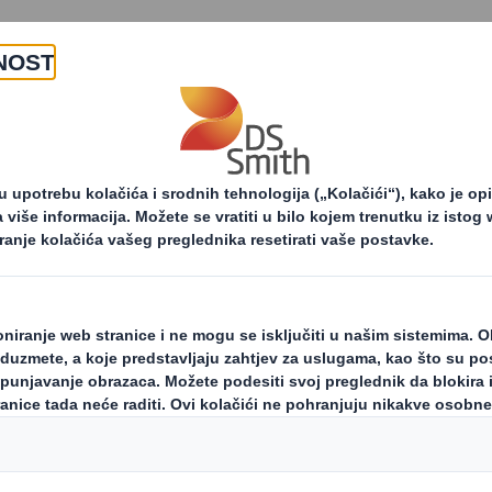
O nama
Proizvodi i usluge
Strategija održivosti
Ljudi i zajednica