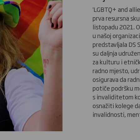
'LGBTQ+ and allies
prva resursna sku
listopadu 2021. O
u našoj organizacij
predstavljala DS 
su daljnja udružen
za kulturu i etnič
radno mjesto, udr
osigurava da radn
potiče podršku m
s invaliditetom ko
osnažiti kolege da
invalidnosti, men