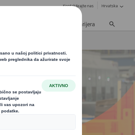
Kontaktirajte nas
Hrvatska
Održivost
Mediji
Karijera