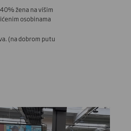
o 40% žena na višim
štićenim osobinama
ava. (na dobrom putu