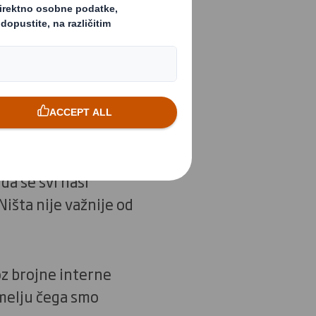
ćnosti ne samo za
a se pokreću bilo
uz široku
tke.
da se svi naši
Ništa nije važnije od
oz brojne interne
emelju čega smo