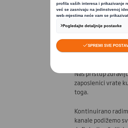
Kružno gospodarstvo
poboljšanje naše eko
kakve sustavne prom
raspodjelu koristi.
Svjesni smo da su si
Naš pristup zdravlju
zaposlenici vrate ku
toga.
Kontinuirano radimo
kanale podižemo svi