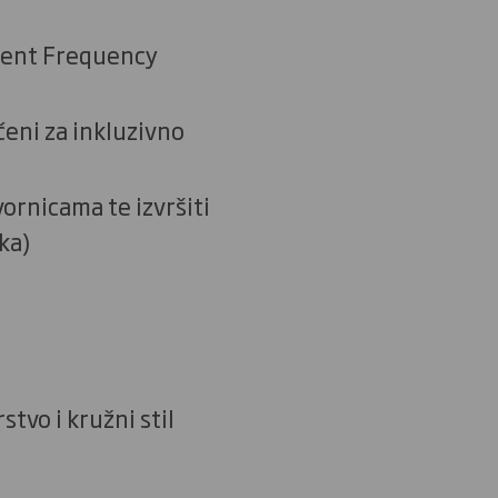
ident Frequency
čeni za inkluzivno
ornicama te izvršiti
ka)
tvo i kružni stil