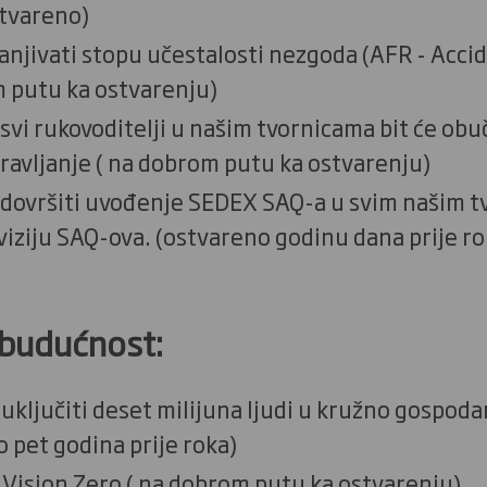
stvareno)
njivati stopu učestalosti nezgoda (AFR - Acc
 putu ka ostvarenju)
svi rukovoditelji u našim tvornicama bit će obu
ravljanje ( na dobrom putu ka ostvarenju)
dovršiti uvođenje SEDEX SAQ-a u svim našim tv
iziju SAQ-ova. (ostvareno godinu dana prije ro
a budućnost:
ključiti deset milijuna ljudi u kružno gospodars
o pet godina prije roka)
i Vision Zero ( na dobrom putu ka ostvarenju)