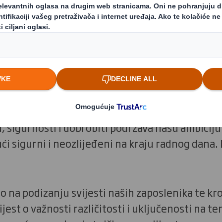
 je široki sustav za promjenu koji pruža mogu
loške održivosti, već i za inkluzivniji rast. Kad
jene, tranzicija mora biti pravedna i poštena, 
gurne, raznolike i inkluzivne tvrtke održive tvr
, sigurnosti i dobrobiti podržava našu ambiciju 
ći sigurni i neozlijeđeni na kraju radnog dana. 
 na podizanju svijesti naših zaposlenika te kr
jest o važnosti različitosti i uključenosti na t