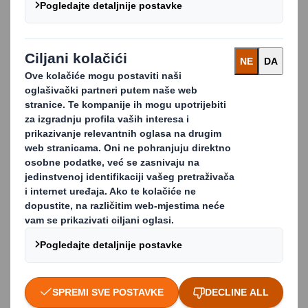
Rješenja za recikliranje
otpada za sve sektore
poslovanja
Razumijemo zamršenosti različitih industrijskih
sektora, kao i to da različiti tipovi poslovanja imaju
jedinstvene zahtjeve za njihove potrebe
gospodarenja resursima.
Naš je cilj recikliranje 100% vaših resursa.
Ponosni smo što što obavljamo usluge za neke od
najpoznatijih organizacija u Europi, kao što su Aldi
Tesco, Arcadia Group, Auchan, Cadbury i IKEA, kao i za
tisuće malih poduzeća i niz vladinih organizacija.