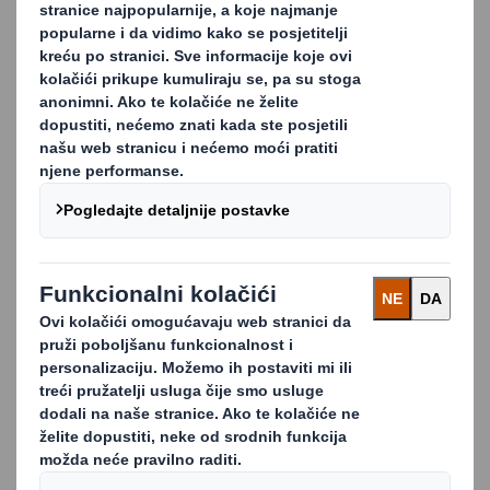
već više od 40 godina. Tijekom tog razdoblja
stekli smo obilje stručnih iskustava
surađujući s poduzećima iz niza industrijskih
sektora.
KONTAKTIRAJTE NAS