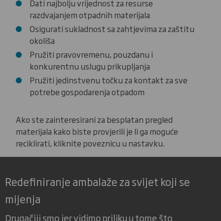
Dati najbolju vrijednost za resurse
razdvajanjem otpadnih materijala
Osigurati sukladnost sa zahtjevima za zaštitu
okoliša
Pružiti pravovremenu, pouzdanu i
konkurentnu uslugu prikupljanja
Pružiti jedinstvenu točku za kontakt za sve
potrebe gospodarenja otpadom
Ako ste zainteresirani za besplatan pregled
materijala kako biste provjerili je li ga moguće
reciklirati, kliknite poveznicu u nastavku.
Redefiniranje ambalaže za svijet koji se
mijenja
Drugačiji smo jer vidimo priliku u tome što