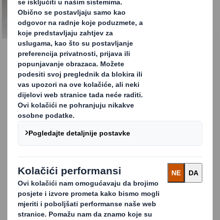
Rješenja po sektoru
Rješenja po sektoru
Koristeći se konceptom koji smo nazvali "The
Power of Less" ("Manje je više"), mi smo
stručnjaci za pomaganje poduzećima pri
dobivanju najbolje vrijednost iz njihova
recikliranog materijala kroz implementaciju
usluga koje nude manje troškova, manje
otpada i manje teškoća. Pomažemo
poduzećima pri preusmjeravanju otpada s
odlagališta i povećavanju stope recikliranja