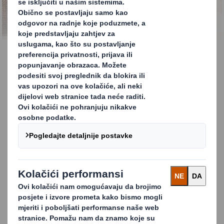
KONTAKTIRAJTE NAS
POS ambalaža (displayi)
U ovom vremenu sveprisutnosti raznih
prodajnih kanala, lako se propuste POS
materijali kao mogući način povećanja
prodaje. Nedavne brojke su pokazale kako su
Point of Sale displayi i dalje visoko efektivni
kao metoda utjecaja na donošenje kupčevih
odluka.
KONTAKTIRAJTE NAS I SAZNAJTE