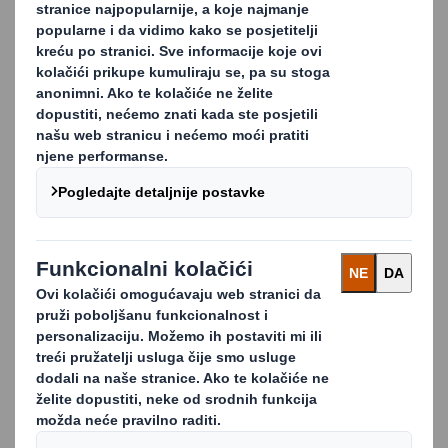
VIŠE!
Dizajniramo i proizvodimo širok asortiman
promotivne display ambalaže od valovitog kartona, s
ciljem poboljšanja komunikacije vašeg branda. Ova
vrsta ambalaže obuhvaća samostojeće jedinice za