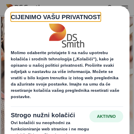
Skip to main content
POS ambalaža
(displayi)