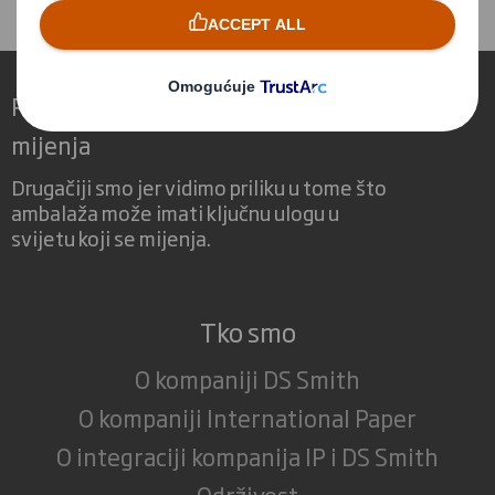
Mogućnost potpune reciklaže.
Redefiniranje ambalaže za svijet koji se
mijenja
Drugačiji smo jer vidimo priliku u tome što
ambalaža može imati ključnu ulogu u
svijetu koji se mijenja.
Tko smo
O kompaniji DS Smith
O kompaniji International Paper
O integraciji kompanija IP i DS Smith
Održivost