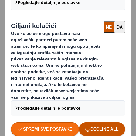
izlaganje, jedinice za izlaganje robe, kartonske figure i
proizvode za izlaganje na pultovima za razne
primjene.
Cilj nam je razviti inovativna rješenja za izlaganje, koja
objedinjuju sigurnost pri prijevozu, učinkovito
skladištenje i prezentaciju u maloprodaji.
Ova vrsta promotivne display ambalaže proizvodi se u
našoj tvornici u Mađarskoj.
Prednosti POS ambalaže:
Povećana vidljivost proizvoda;
Veća prodaja proizvoda;
Poboljšana komunikacija brenda;
Lako sklapanje displaya;