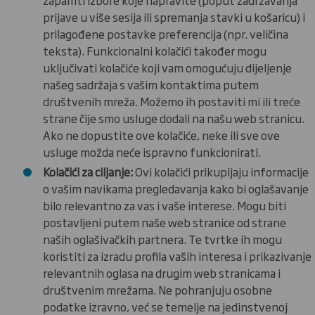
prijave u više sesija ili spremanja stavki u košaricu) i
prilagođene postavke preferencija (npr. veličina
teksta). Funkcionalni kolačići također mogu
uključivati kolačiće koji vam omogućuju dijeljenje
našeg sadržaja s vašim kontaktima putem
društvenih mreža. Možemo ih postaviti mi ili treće
strane čije smo usluge dodali na našu web stranicu.
Ako ne dopustite ove kolačiće, neke ili sve ove
usluge možda neće ispravno funkcionirati.
Kolačići za ciljanje
:
Ovi kolačići prikupljaju informacije
o vašim navikama pregledavanja kako bi oglašavanje
bilo relevantno za vas i vaše interese. Mogu biti
postavljeni putem naše web stranice od strane
naših oglašivačkih partnera. Te tvrtke ih mogu
koristiti za izradu profila vaših interesa i prikazivanje
relevantnih oglasa na drugim web stranicama i
društvenim mrežama. Ne pohranjuju osobne
podatke izravno, već se temelje na jedinstvenoj