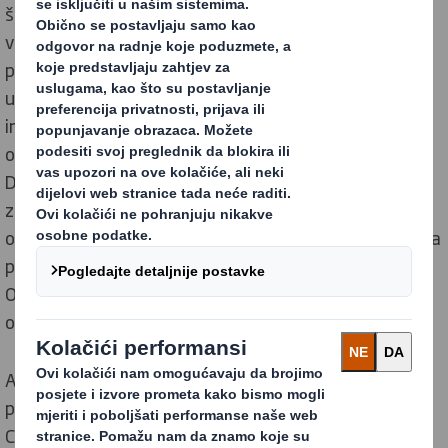
štiti vaše osobne podatke u skladu sa svojim etičkim
vrijednostima i u skladu s važećim zakonima o zaštiti
podataka u zemljama u kojima posluje. Naša tvrtka je
uvela tehničke i organizacijske mjere za zaštitu svih
informacija koje prikupljamo. Zakonodavstvo u
određenim jurisdikcijama može zahtijevatida naše
Društvo dopuni ovu Obavijest i uskladi se s lokalnim
zakonima, te ništa u ovoj Obavijesti nije namijenjeno
ograničavanju prava i obveza Društva ili prava ispitanika
prema obveznim lokalnim zakonima. Ništa u ovoj
Obavijesti nije namijenjeno stvaranju ugovornog
odnosa ili nešto slično.
Ako ste u jurisdikciji koja priznaje koncept kontrolora
podataka ili sličnog, kontrolor podataka je DS Smith
Company i/ili njezine relevantne divizije, podružnice i