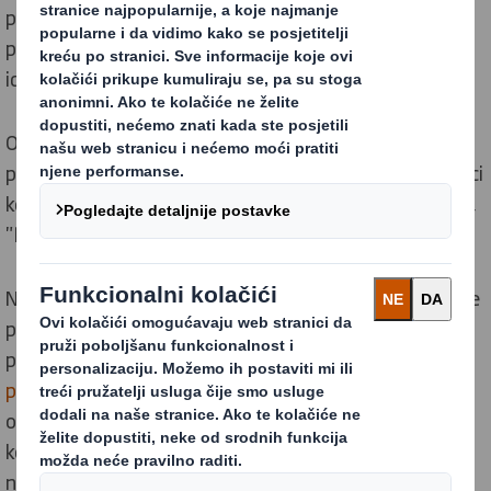
povezane tvrtke koje s vama komuniciraju. "Osobni
podaci" znače sve informacije koje se odnose na
identificiranu ili prepoznatljivu osobu.
Ova Obavijest o kolačićima ("
Obavijest
") opisuje kako
prikupljamo određene informacije na našoj web stranici
koristeći kolačiće i slične tehnologije praćenja (zajedno,
"
Kolačići
")
te kako njima možete upravljati.
Napominjemo da, u mjeri u kojoj informacije prikupljene
putem kolačića predstavljaju osobne podatke, te
podatke obrađujemo prema našoj
Obavijesti o
privatnosti web stranice
. Ako imate bilo kakvih pitanja
o načinu korištenja vaših osobnih podataka, možete
kontaktirati tim za zaštitu podataka koristeći podatke
navedene na kraju ove Obavijesti.