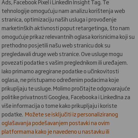
Ads, Facebook Pixel i LinkedIn Insight Tag. Te
tehnologije omogućuju nam analizu korištenja web
stranica, optimizaciju naših usluga i provođenje
marketinških aktivnosti poput retargetinga, što nam
omogućuje prikaz relevantnih oglasa korisnicima koji su
prethodno posjetili našu web stranicu dok su
pregledavali druge web stranice. Ove usluge mogu
povezati podatke s vašim preglednikom ili uređajem.
Iako primamo agregirane podatke o učinkovitosti
oglasa, ne pristupamo određenim podacima koje
prikupljaju te usluge. Molimo pročitajte odgovarajuće
politike privatnosti Googlea, Facebooka i LinkedIna za
više informacija o tome kako prikupljaju i koriste
podatke.
Možete se isključiti iz personaliziranog
oglašavanja podešavanjem postavki na ovim
platformama kako je navedeno u nastavku ili