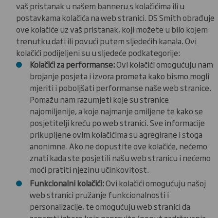
vaš pristanak u našem banneru s kolačićima ili u
postavkama kolačića na web stranici. DS Smith obrađuje
ove kolačiće uz vaš pristanak, koji možete u bilo kojem
trenutku dati ili povući putem sljedećih kanala. Ovi
kolačići podijeljeni su u sljedeće podkategorije:
Kolačići za performanse:
Ovi kolačići omogućuju nam
brojanje posjeta i izvora prometa kako bismo mogli
mjeriti i poboljšati performanse naše web stranice.
Pomažu nam razumjeti koje su stranice
najomiljenije, a koje najmanje omiljene te kako se
posjetitelji kreću po web stranici. Sve informacije
prikupljene ovim kolačićima su agregirane i stoga
anonimne. Ako ne dopustite ove kolačiće, nećemo
znati kada ste posjetili našu web stranicu i nećemo
moći pratiti njezinu učinkovitost.
Funkcionalni kolačići:
Ovi kolačići omogućuju našoj
web stranici
pružanje funkcionalnosti i
personalizacije, te omogućuju web stranici da
zapamti izbore koje napravite (poput zadržavanja