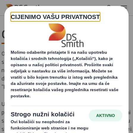
Skip to main content
Obavijest o kolačićima
Ova obavijest odnosi se na sve korisnike ove web
stranice ili bilo koje lokacije na kojoj se ova obavijest
nalazi, a koja je u vlasništvu DS Smitha i njegovih
divizija, podružnica i povezanih tvrtki (zajedno,
"Društvo").
U DS Smithu naš pristup privatnosti i zaštiti podataka
počinje s jednom od naših temeljnih vrijednosti: predani
smo činti prave stvari, na pravi način, iz pravih razloga, u
svako vrijeme. Naša tvrtka prikuplja, koristi, pohranjuje i