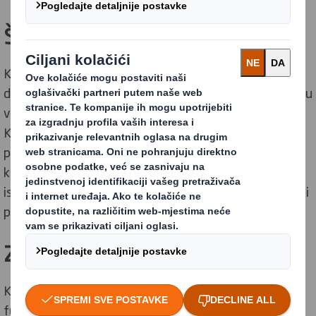
Što je kolačić?
Kolačići su male količine podataka (tekstualne
datoteke) koji se pohranjuju na vašem uređaju, obično u
vašem web pregledniku kada posjetite web stranicu.
Kolačići znače da će web stranica zapamtiti vas, vaše
postavke i način na koji ste koristili stranicu svaki put
kad se vratite. Kolačići pomažu poboljšati korisničko
iskustvo omogućujući web stranicama brže učitavanje i
prilagodbu sadržaja pojedinačnim korisnicima.
Zašto koristimo kolačiće?
Kolačići se široko koriste kako bi web stranice radile ili
funkcionirale učinkovitije, kao i za pružanje informacija