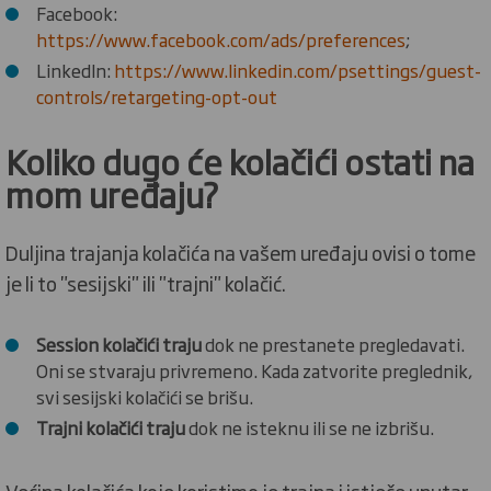
Facebook:
https://www.facebook.com/ads/preferences
;
LinkedIn:
https://www.linkedin.com/psettings/guest-
controls/retargeting-opt-out
Koliko dugo će kolačići ostati na
mom uređaju?
Duljina trajanja kolačića na vašem uređaju ovisi o tome
je li to "sesijski" ili "trajni" kolačić.
Session kolačići traju
dok ne prestanete pregledavati.
Oni se stvaraju privremeno. Kada zatvorite preglednik,
svi sesijski kolačići se brišu.
Trajni kolačići traju
dok ne isteknu ili se ne izbrišu.
Većina kolačića koje koristimo je trajna i istječe unutar