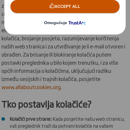
za razne svrhe. Također možemo koristiti kolačiće za
ciljanje ili oglašavanje. Možemo koristiti web beacone
na web stranici ili u našim e-mailovima. Web oznake su
elektroničke slike koje se mogu koristiti za slanje
kolačića, brojanje posjeta, razumijevanje korištenja
naših web stranica i za utvrđivanje je li e-mail otvoren i
obrađen. Za brisanje ili blokiranje kolačića putem
postavki preglednika u bilo kojem trenutku, i za više
općih informacija o kolačićima, uključujući razliku
između sesijskih i trajnih kolačića, posjetite
www.allaboutcookies.org
.
Tko postavlja kolačiće?
Kolačići prve strane:
Kada posjetite našu web stranicu,
vaš preglednik traži da pohrani kolačiće na vašem