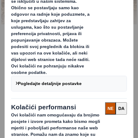
reciklaže otpada
Usluge recikliranja
Nudimo širok raspon usluga recikliranja i gopodarenja
otpadom koji su smišljeni kako bi unaprijedili vašu brzinu
recikliranja, uklonili teškoće te preusmjerili otpad s
odlagališta.
Naše su pravovremene i pouzdane usluge prikupljanja
konkurentne, često jeftinije te vam nude jedinstveno
mjesto kontakta za razne tokove obrade otpada,
ostavljajući vas da bez brige upravljate svojim
poduzećem.