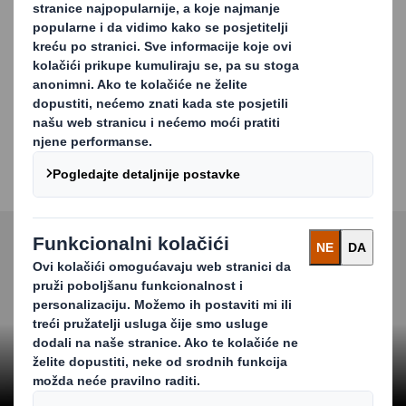
Pregledajte naše individualne usluge:
Kompletna usluga
Recikliranje otpadnog papira
Recikliranje otpadnog kartona
Recikliranje plastike
Organski otpad i hrana
Carousel. Use previous and next buttons to move betwe