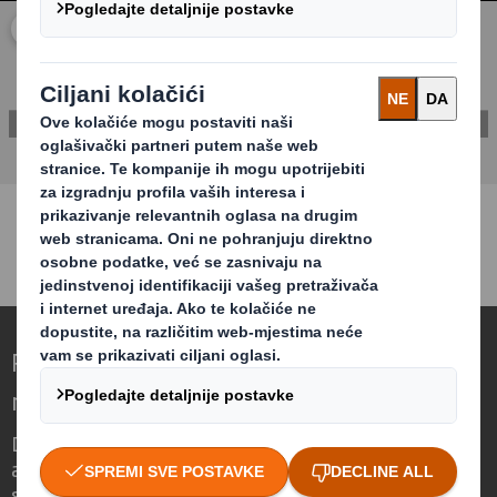
Kliknite za proširenje videozapisa
KONTAKTIRAJTE NAS
Redefiniranje ambalaže za svijet koji se
mijenja
Drugačiji smo jer vidimo priliku u tome što
ambalaža može imati ključnu ulogu u
svijetu koji se mijenja.