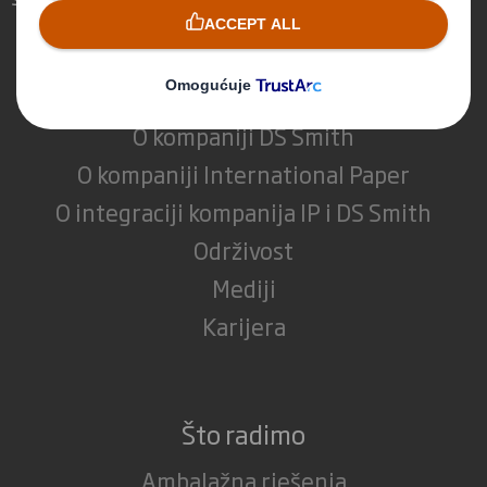
Tko smo
O kompaniji DS Smith
O kompaniji International Paper
O integraciji kompanija IP i DS Smith
Održivost
Mediji
Karijera
Što radimo
Ambalažna rješenja